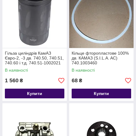
Гільза циліндрів КамАЗ
Кільце фторопластове 100%
Євро-2, -3 дв. 740.50, 740.51,
дв. КАМАЗ (S.I.L.A. AC)
740.60 і т.д. 740.51-1002021
740.1003460
В наявності
В наявності
1 560
68
₴
₴
Купити
Купити