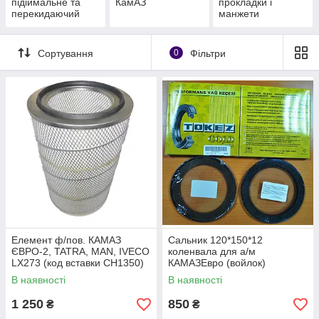
підіймальне та
КамАЗ
прокладки і
перекидаючий
манжети
платформи КамАЗ
Сортування
0
Фільтри
Елемент ф/пов. КАМАЗ
Сальник 120*150*12
ЄВРО-2, TATRA, MAN, IVECO
коленвала для а/м
LX273 (код вставки CH1350)
КАМАЗЕвро (войлок)
Висока якість 721.1109560-20
(TOKEZ-755291#) (7406-
В наявності
В наявності
(CH 1225)
1005160-Т#)
1 250
850
₴
₴