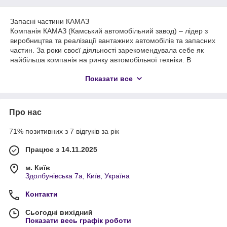
Запасні частини КАМАЗ
Компанія КАМАЗ (Камський автомобільний завод) – лідер з
виробництва та реалізації вантажних автомобілів та запасних
частин. За роки своєї діяльності зарекомендувала себе як
найбільша компанія на ринку автомобільної техніки. В
арсеналі заводу самоскиди, бортові автомобілі, сідельні
Показати все
тягачі, шасі, автобуси спецтехніка, причепи. Починаючи з
1969 року, можна спостерігати колосальний технічний
прогрес, який з кожним роком все масштабніше і
масштабніше поглинає автомобільну галузь вантажної
Про нас
техніки.
71% позитивних з 7 відгуків за рік
Як вибрати запасні частини Камаз
Купити запчастини камаз для вантажного автомобіля можна в
Працює з 14.11.2025
Інтернет-магазині компанії АВТО-РЕМДЕТАЛЬ - ard.com.ua.
Починаючи з двигуна закінчуючи підшипниками. У рядку
м. Київ
пошуку ввести номер або модель потрібного автомобіля в
Здолбунівська 7а, Київ, Україна
рядок пошуку, і Ви отримаєте список відповідних аксесуарів.
Рами, роздавальні коробки, мости, кріплення та ще сотня
Контакти
необхідних елементів для вирішення проблем з
експлуатацією вантажних авто марки Камаз.
Сьогодні вихідний
Показати весь графік роботи
Основні категорії запчастин для Камазу: