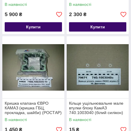
64зуба
В наявності
В наявності
5 900
2 300
₴
₴
Купити
Купити
Кришка клапана ЄВРО
Кільце ущільнювальне мале
КАМАЗ (кришка ГБЦ,
втулки блоку КамАЗ
прокладка, шайби) (РОСТАР)
740.1003040 (білий силікон)
7406.1003264
В наявності
В наявності
1 450
15
₴
₴