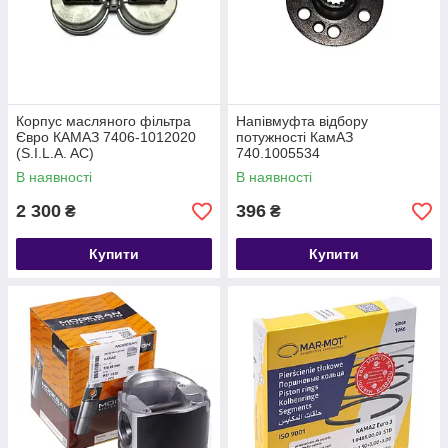
Корпус масляного фільтра
Напівмуфта відбору
Євро КАМАЗ 7406-1012020
потужності КамАЗ
(S.I.L.A. AC)
740.1005534
В наявності
В наявності
2 300
396
₴
₴
Купити
Купити