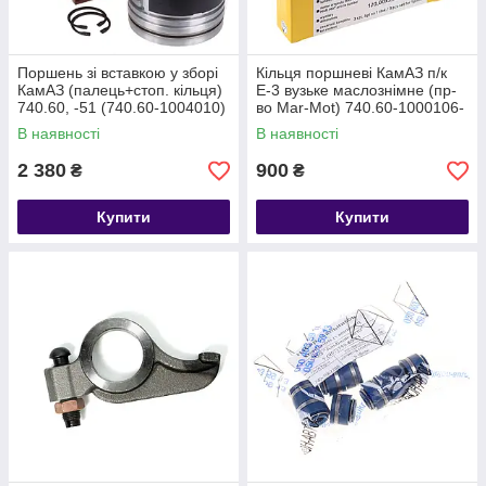
Поршень зі вставкою у зборі
Кільця поршневі КамАЗ п/к
КамАЗ (палець+стоп. кільця)
Е-3 вузьке маслознімне (пр-
740.60, -51 (740.60-1004010)
во Mar-Mot) 740.60-1000106-
02
В наявності
В наявності
2 380
900
₴
₴
Купити
Купити