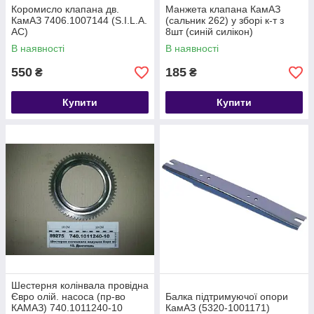
Коромисло клапана дв.
Манжета клапана КамАЗ
КамАЗ 7406.1007144 (S.I.L.A.
(сальник 262) у зборі к-т з
AC)
8шт (синій силікон)
740.1007268с
В наявності
В наявності
550
185
₴
₴
Купити
Купити
Шестерня колінвала провідна
Євро олій. насоса (пр-во
Балка підтримуючої опори
КАМАЗ) 740.1011240-10
КамАЗ (5320-1001171)