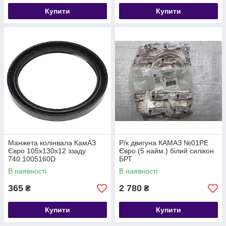
Купити
Купити
Манжета колінвала КамАЗ
Р/к двигуна КАМАЗ №01РЕ
Євро 105х130х12 ззаду
Євро (5 найм.) білий силікон
740.1005160D
БРТ
В наявності
В наявності
365
2 780
₴
₴
Купити
Купити