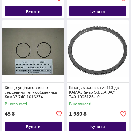
Купити
Купити
Кільце ущільнювальне
Вінець маховика z=113 дв.
серцевини теплообмінника
КАМАЗ (в-во S.I.L.A. AC)
КамАЗ 740.1013274
740.1005125-10
В наявності
В наявності
45
1 980
₴
₴
Купити
Купити