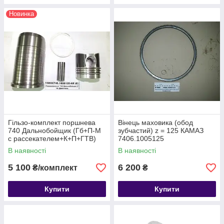
Новинка
Гільзо-комплект поршнева
Вінець маховика (обод
740 Дальнобойщик (Гб+П-М
зубчастий) z = 125 КАМАЗ
с рассекателем+К+П+ГТВ)
7406.1005125
(КМЗ)
В наявності
В наявності
5 100
6 200
₴/комплект
₴
Купити
Купити