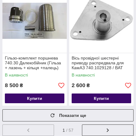
Гільзо-комплект поршнева
Вісь провідної шестерні
740.30 Далекобійник (Гільза
приводу распредвала для
+ лазень + кільця +палець)
КамАЗ 740.1029128 / ВАТ
Євро-2
КамАЗ
В наявності
В наявності
8 500
2 600
₴
₴
Купити
Купити
Показати ще
1
/ 57