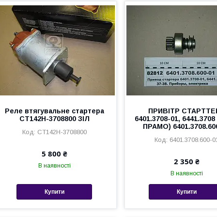
Реле втягувальне стартера
ПРИВІТР СТАРТТЕ
СТ142Н-3708800 ЗІЛ
6401.3708-01, 6441.370
ПРАМО) 6401.3708.60
СТ142Н-3708800
6401.3708.600-0
5 800 ₴
2 350 ₴
В наявності
В наявності
Купити
Купити