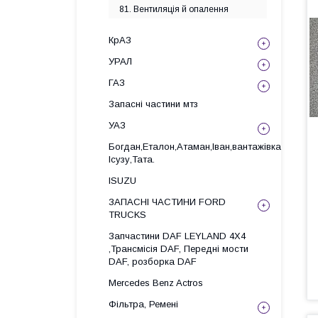
81. Вентиляція й опалення
КрАЗ
УРАЛ
ГАЗ
Запасні частини мтз
УАЗ
Богдан,Еталон,Атаман,Іван,вантажівка
Ісузу,Тата.
ISUZU
ЗАПАСНІ ЧАСТИНИ FORD
TRUCKS
Запчастини DAF LEYLAND 4X4
,Трансмісія DAF, Передні мости
DAF, розборка DAF
Mercedes Benz Actros
Фільтра, Ремені