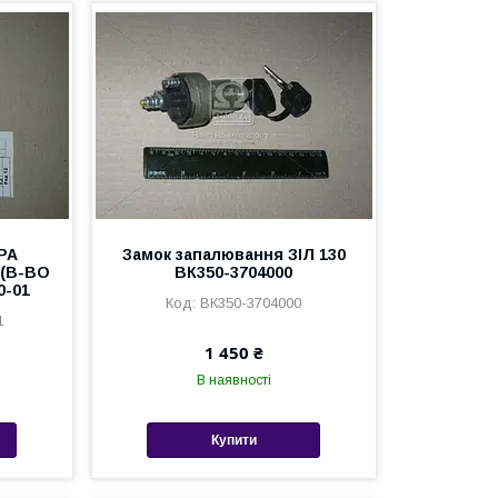
РА
Замок запалювання ЗІЛ 130
8 (В-ВО
ВК350-3704000
0-01
ВК350-3704000
1
1 450 ₴
В наявності
Купити