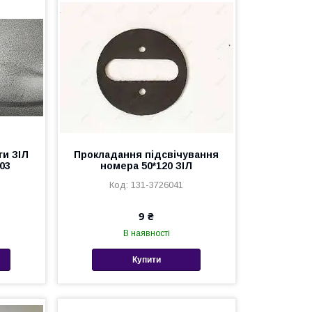
ги ЗІЛ
Прокладання підсвічування
303
номера 50*120 ЗІЛ
131-3726041
9 ₴
В наявності
Купити