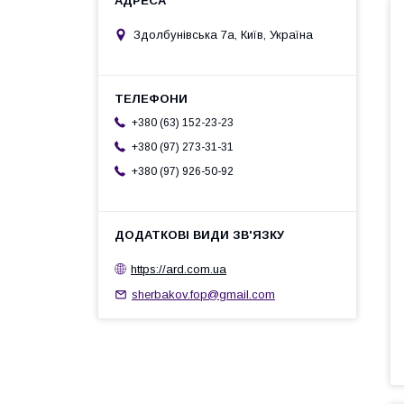
Здолбунівська 7а, Київ, Україна
+380 (63) 152-23-23
+380 (97) 273-31-31
+380 (97) 926-50-92
https://ard.com.ua
sherbakov.fop@gmail.com