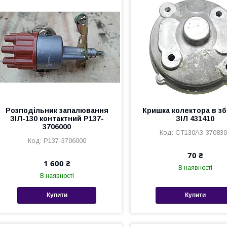
Розподільник запалювання
Кришка колектора в зб
ЗІЛ-130 контактний Р137-
ЗІЛ 431410
3706000
СТ130А3-37083
Р137-3706000
70 ₴
1 600 ₴
В наявності
В наявності
Купити
Купити