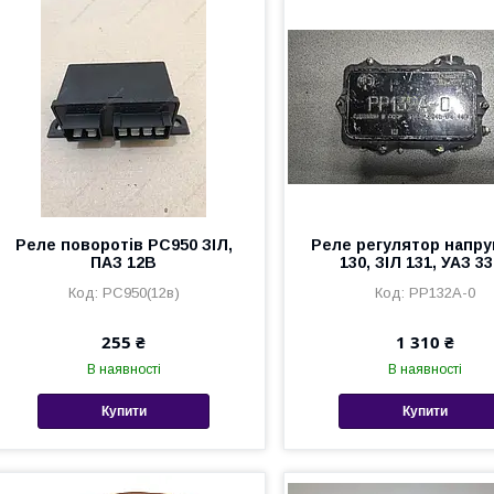
Реле поворотів РС950 ЗІЛ,
Реле регулятор напру
ПАЗ 12В
130, ЗІЛ 131, УАЗ 3
РС950(12в)
РР132А-0
255 ₴
1 310 ₴
В наявності
В наявності
Купити
Купити