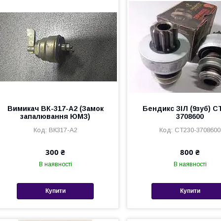
Вимикач ВК-317-А2 (Замок
Бендикс ЗІЛ (9зуб) С
запалювання ЮМЗ)
3708600
ВК317-А2
СТ230-3708600
300 ₴
800 ₴
В наявності
В наявності
Купити
Купити