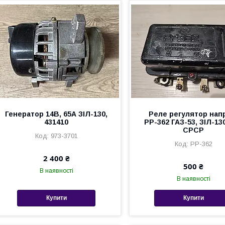
Генератор 14В, 65А ЗІЛ-130,
Реле регулятор нап
431410
РР-362 ГАЗ-53, ЗІЛ-130
СРСР
973-3701
РР-362
2 400 ₴
500 ₴
В наявності
В наявності
Купити
Купити