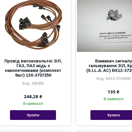
Провід високовольтні ЗІЛ,
Вимикач сигналу
ГАЗ, ПАЗ мідь з
гальмування ЗІЛ, К
наконечниками (комплект
(S.I.L.A. AC) ВК13-37
9шт) 130-3707250
ВК13-3720000
181892
135 ₴
248,28 ₴
В наявності
В наявності
Купити
Купити