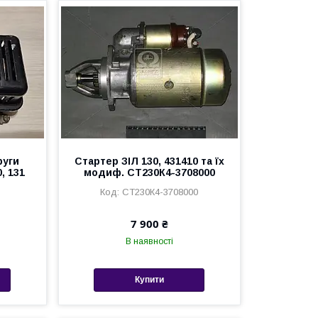
руги
Стартер ЗІЛ 130, 431410 та їх
, 131
модиф. СТ230К4-3708000
СТ230К4-3708000
7 900 ₴
В наявності
Купити