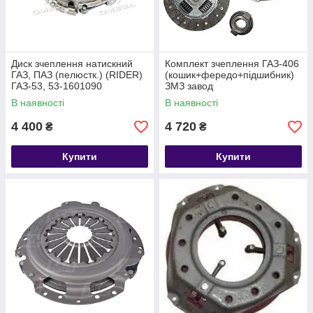
Диск зчеплення натискний
Комплект зчеплення ГАЗ-406
ГАЗ, ПАЗ (пелюстк.) (RIDER)
(кошик+фередо+підшибник)
ГАЗ-53, 53-1601090
ЗМЗ завод
В наявності
В наявності
4 400
4 720
₴
₴
Купити
Купити