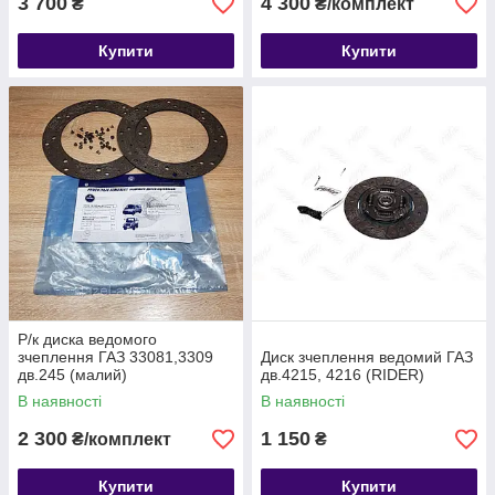
3 700
4 300
₴
₴/комплект
Купити
Купити
Р/к диска ведомого
зчеплення ГАЗ 33081,3309
Диск зчеплення ведомий ГАЗ
дв.245 (малий)
дв.4215, 4216 (RIDER)
(накл.350х210х4,5) (пр.ово
В наявності
В наявності
ГАЗ)
2 300
1 150
₴/комплект
₴
Купити
Купити