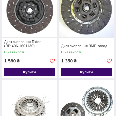
Диск зчеплення Rider
(RD.406-1601130)
Диск зчеплення ЗМП завод
В наявності
В наявності
1 580
1 350
₴
₴
Купити
Купити