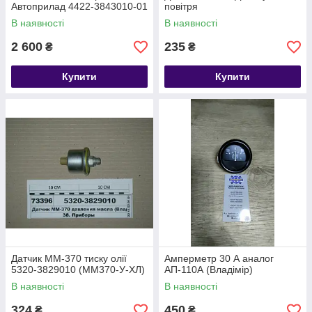
Автоприлад 4422-3843010-01
повітря
В наявності
В наявності
2 600
235
₴
₴
Купити
Купити
Датчик ММ-370 тиску олії
Амперметр 30 А аналог
5320-3829010 (ММ370-У-ХЛ)
АП-110А (Владімір)
В наявності
В наявності
324
450
₴
₴