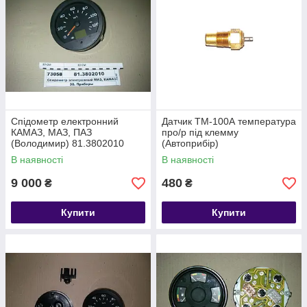
Спідометр електронний
Датчик ТМ-100А температура
КАМАЗ, МАЗ, ПАЗ
про/р під клемму
(Володимир) 81.3802010
(Автоприбір)
В наявності
В наявності
9 000
480
₴
₴
Купити
Купити