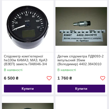
Спідометр комп'ютерної
Датчик спідометра ПД8093-2
he100м КАМАЗ, МАЗ, КрАЗ
імпульсний 35мм
(ВЗЕП) замість ПА8046-3/4
(Володимир) 4402.3843010
В наявності
В наявності
6 500
1 760
₴
₴
Купити
Купити