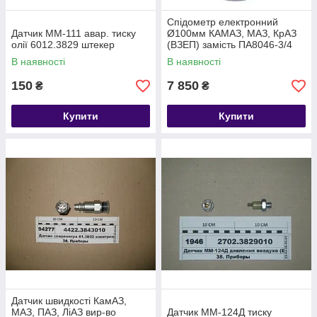
Спідометр електронний
Датчик ММ-111 авар. тиску
Ø100мм КАМАЗ, МАЗ, КрАЗ
олії 6012.3829 штекер
(ВЗЕП) замість ПА8046-3/4
ПА8160-6
В наявності
В наявності
150
7 850
₴
₴
Купити
Купити
Датчик швидкості КамАЗ,
МАЗ, ПАЗ, ЛіАЗ вир-во
Датчик ММ-124Д тиску