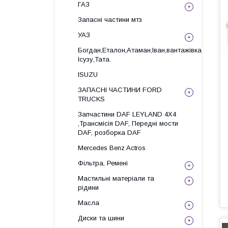
ГАЗ
Запасні частини мтз
УАЗ
Богдан,Еталон,Атаман,Іван,вантажівка
Ісузу,Тата.
ISUZU
ЗАПАСНІ ЧАСТИНИ FORD
TRUCKS
Запчастини DAF LEYLAND 4X4
,Трансмісія DAF, Передні мости
DAF, розборка DAF
Mercedes Benz Actros
Фільтра, Ремені
Мастильні матеріали та
рідини
Масла
Диски та шини