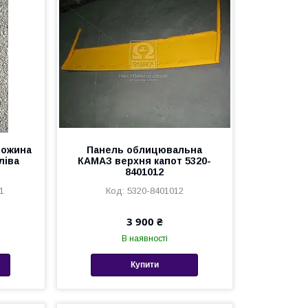
ножина
Панель облицювальна
ліва
КАМАЗ верхня капот 5320-
8401012
1
5320-8401012
3 900 ₴
В наявності
Купити