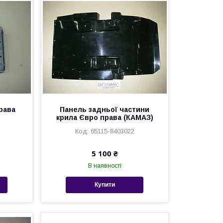
рава
Панель задньої частини
крила Євро права (КАМАЗ)
65115-8403022
5 100 ₴
В наявності
Купити