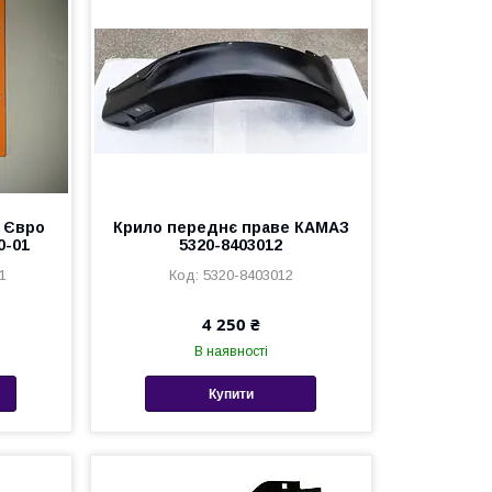
 Євро
Крило переднє праве КАМАЗ
0-01
5320-8403012
1
5320-8403012
4 250 ₴
В наявності
Купити