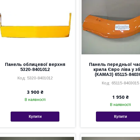
Панель облицевої верхня
Панель передньої ча
5320-8401012
крила Євро ліва у з
(КАМАЗ) 65115-8403
5320-8401012
65115-8403015
3 900 ₴
1 950 ₴
В наявності
В наявності
Купити
Купити