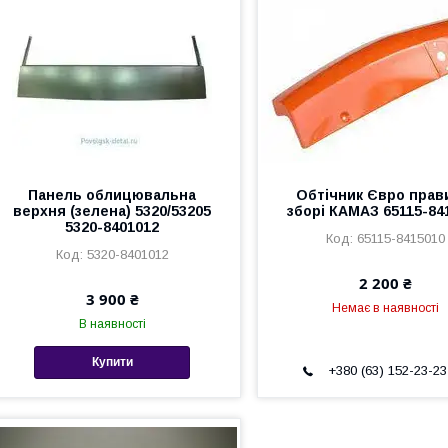
Панель облицювальна
Обтічник Євро прав
верхня (зелена) 5320/53205
зборі КАМАЗ 65115-84
5320-8401012
65115-8415010
5320-8401012
2 200 ₴
3 900 ₴
Немає в наявності
В наявності
Купити
+380 (63) 152-23-23