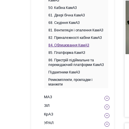
КамАЗ
50. Кабіна КамАЗ
61. Двері бічна КамАЗ
68. Сидіння КамАЗ
81. Вентиляція і опалення КамАЗ
82. Приналежності кабіни КамАЗ
84. Облицювання КамАЗ
85. Платформа КамАЗ
86. Пристрій підіймальне та
перекидаючий платформи КамАЗ
Підшипники КамАЗ
Ремкомплекти, прокладки і
манжети
МАЗ
ЗІЛ
КрАЗ
УРАЛ