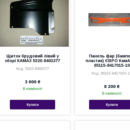
Щиток брудовий лівий у
Панель фар (бампе
зборі КАМАЗ 5320-8403277
пластик) ЄВРО Кам
65115-8417015-10
5320-8403277
65115-8417015-1
3 000 ₴
8 200 ₴
В наявності
В наявності
Купити
Купити