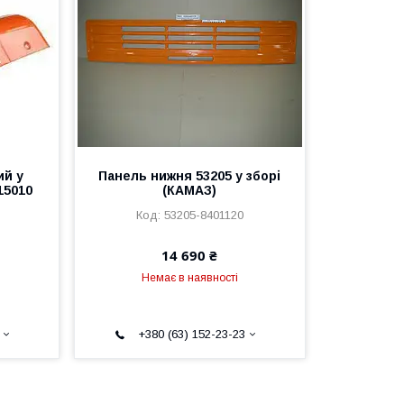
ий у
Панель нижня 53205 у зборі
15010
(КАМАЗ)
53205-8401120
14 690 ₴
Немає в наявності
+380 (63) 152-23-23