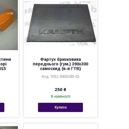
стини
Фартух бризковика
борі
переднього (гум.) 390х300
015
самоскид (в-в ГТВ)
5511-8403185-01
250 ₴
В наявності
Купити