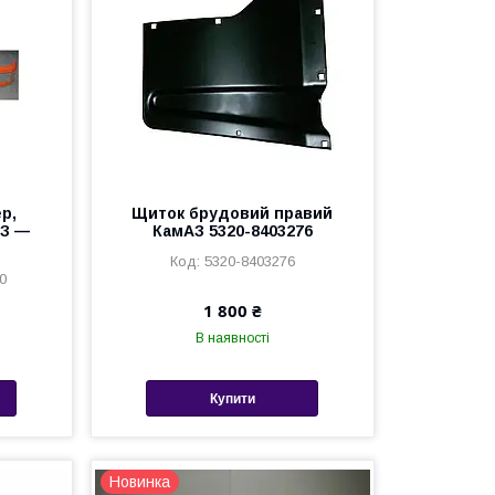
р,
Щиток брудовий правий
АЗ —
КамАЗ 5320-8403276
5320-8403276
0
1 800 ₴
В наявності
Купити
Новинка