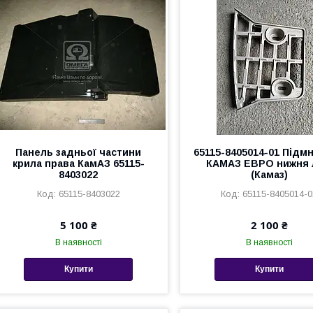
Панель задньої частини
65115-8405014-01 Підм
крила права КамАЗ 65115-
КАМАЗ EВРО нижня 
8403022
(Камаз)
65115-8403022
65115-8405014-0
5 100 ₴
2 100 ₴
В наявності
В наявності
Купити
Купити