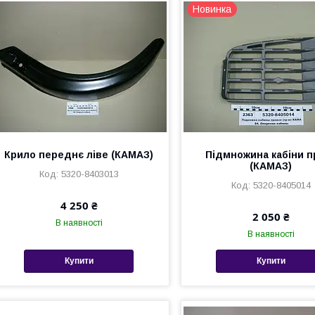
Новинка
Крило переднє ліве (КАМАЗ)
Підмножина кабіни п
(КАМАЗ)
5320-8403013
5320-8405014
4 250 ₴
2 050 ₴
В наявності
В наявності
Купити
Купити