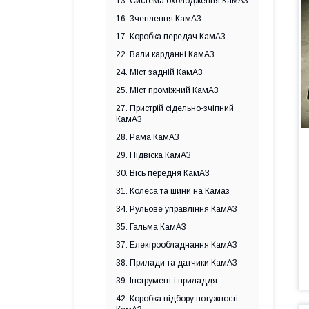
13. Система охолодження КамАЗ
16. Зчеплення КамАЗ
17. Коробка передач КамАЗ
22. Вали карданні КамАЗ
24. Міст задній КамАЗ
25. Міст проміжний КамАЗ
27. Пристрій сідельно-зчіпний
КамАЗ
28. Рама КамАЗ
29. Підвіска КамАЗ
30. Вісь передня КамАЗ
31. Колеса та шини на Камаз
34. Рульове управління КамАЗ
35. Гальма КамАЗ
37. Електрообладнання КамАЗ
38. Прилади та датчики КамАЗ
39. Інструмент і приладдя
42. Коробка відбору потужності