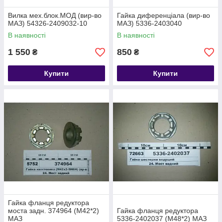
Вилка мех.блок.МОД (вир-во
Гайка диференціала (вир-во
МАЗ) 54326-2409032-10
МАЗ) 5336-2403040
В наявності
В наявності
1 550
850
₴
₴
Купити
Купити
Гайка фланця редуктора
моста задн. 374964 (М42*2)
Гайка фланця редуктора
МАЗ
5336-2402037 (М48*2) МАЗ