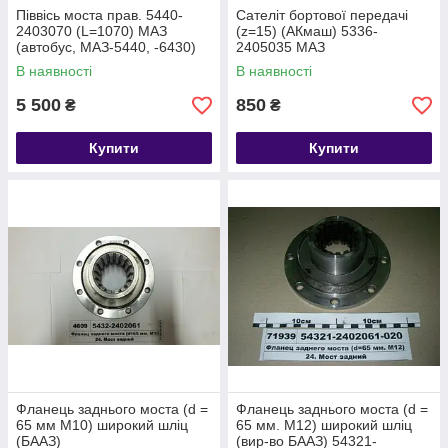
Піввісь моста прав. 5440-
Сателіт бортової передачі
2403070 (L=1070) МАЗ
(z=15) (АКмаш) 5336-
(автобус, МАЗ-5440, -6430)
2405035 МАЗ
(МАЗ)
В наявності
В наявності
5 500
850
₴
₴
Купити
Купити
Фланець заднього моста (d =
Фланець заднього моста (d =
65 мм М10) широкий шліц
65 мм. М12) широкий шліц
(БААЗ)
(вир-во БААЗ) 54321-