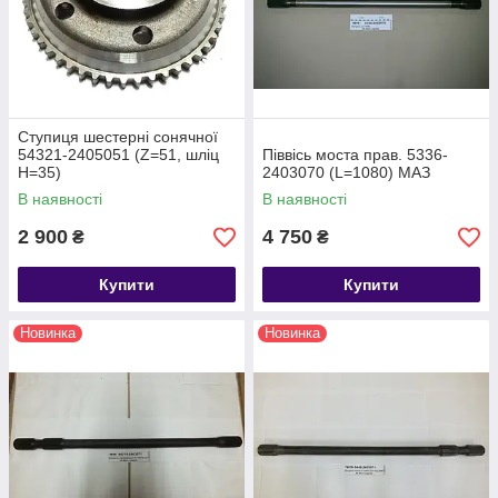
Ступиця шестерні сонячної
54321-2405051 (Z=51, шліц
Піввісь моста прав. 5336-
Н=35)
2403070 (L=1080) МАЗ
В наявності
В наявності
2 900
4 750
₴
₴
Купити
Купити
Новинка
Новинка