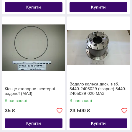
Купити
Купити
Водило колеса диск. в зб.
Кільце стопорне шестерні
5440-2405029 (зварне) 5440-
веденої (МАЗ)
2405029-020 МАЗ
В наявності
В наявності
35
23 500
₴
₴
Купити
Купити