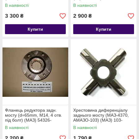
2402061-020
В наявності
В наявності
3 300
2 900
₴
₴
Купити
Купити
Фланець редуктора задн.
Хрестовина диференціалу
мосту (d=65mm, М14, 4 отв.
заднього мосту (МАЗ-4370,
під болт) (МАЗ) 54326-
АМАЗО-103) (МАЗ) 103-
2402061-020
2403060
В наявності
В наявності
2 200
1 790
₴
₴