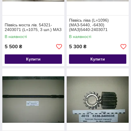
Піввісь ліва (L=1096)
Піввісь моста лів. 54321-
(МАЗ-5440, -6430)
2403071 (L=1075, 3 шл.) МАЗ
(МАЗ)5440-2403071
В наявності
В наявності
5 500
5 300
₴
₴
Купити
Купити