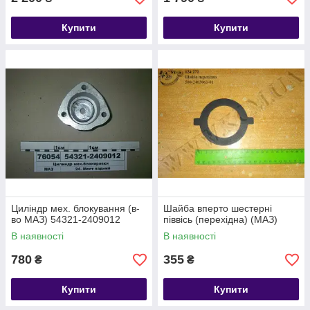
Купити
Купити
Циліндр мех. блокування (в-
Шайба вперто шестерні
во МАЗ) 54321-2409012
піввісь (перехідна) (МАЗ)
В наявності
В наявності
780
355
₴
₴
Купити
Купити