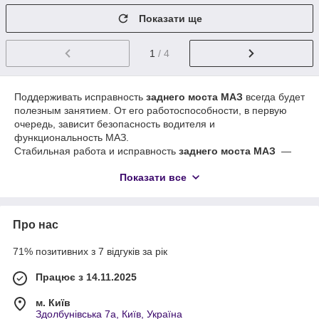
Показати ще
1
/ 4
Поддерживать исправность
заднего моста МАЗ
всегда будет
полезным занятием. От его работоспособности, в первую
очередь, зависит безопасность водителя и
функциональность МАЗ.
Стабильная работа и исправность
заднего моста МАЗ
—
это превосходная проходимость и высокая эффективность
Показати все
использования автомобиля.
В нашем каталоге есть все необходимые запчасти для
заднего моста — шестерня передач, шестерня полуоси,
Про нас
дифференциал, прокладка регулировочная, полуось,
ступица шестерни, фланец и прочие по низким ценам
71% позитивних з 7 відгуків за рік
прямиком с завода-изготовителя.
Працює з 14.11.2025
м. Київ
Здолбунівська 7а, Київ, Україна