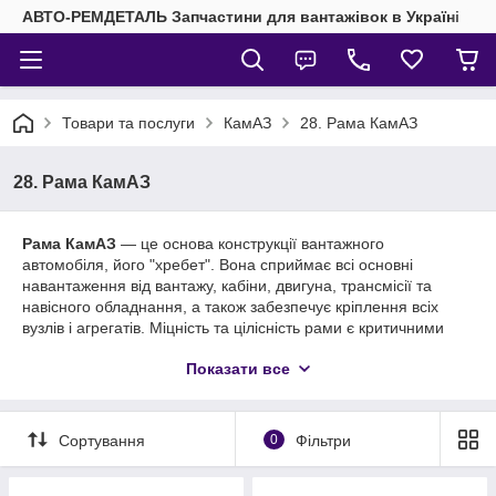
АВТО-РЕМДЕТАЛЬ Запчастини для вантажівок в Україні
Товари та послуги
КамАЗ
28. Рама КамАЗ
28. Рама КамАЗ
Рама КамАЗ
— це основа конструкції вантажного
автомобіля, його "хребет". Вона сприймає всі основні
навантаження від вантажу, кабіни, двигуна, трансмісії та
навісного обладнання, а також забезпечує кріплення всіх
вузлів і агрегатів. Міцність та цілісність рами є критичними
для безпеки, надійності та довговічності всього автомобіля.
Показати все
Купити запчастини рами КамАЗ та елементи кріплення за
вигідною ціною
У нашому інтернет-магазині представлений широкий
Сортування
0
Фільтри
асортимент оригінальних та високоякісних аналогових
комплектуючих для обслуговування та ремонту
рами
КамАЗ
різних модифікацій (включаючи
КамАЗ-5320, -55111,