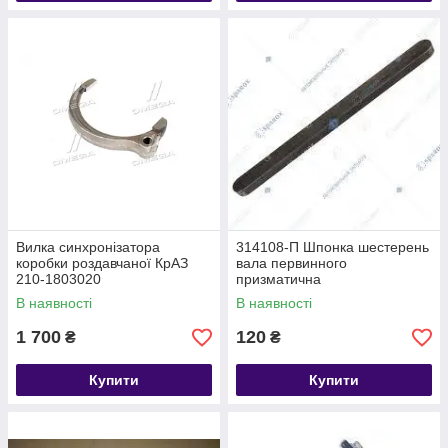
Вилка синхронізатора
314108-П Шпонка шестерень
коробки роздавчаної КрАЗ
вала первинного
210-1803020
призматична
В наявності
В наявності
1 700
120
₴
₴
Купити
Купити