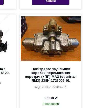
Купити
а з
Повітрярозподільник
4320-
коробки перемикання
передач (КПП) МАЗ (оригінал
ЯМЗ) 238Н-1723009-01
0
238Н-1723009-01
5 980 ₴
В наявності