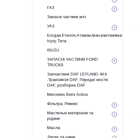
ГАЗ
Запасні частини мтз
УАЗ
Богдан,Еталон,Атаман,Іван,вантажівка
Ісузу,Тата.
ISUZU
ЗАПАСНІ ЧАСТИНИ FORD
TRUCKS
Запчастини DAF LEYLAND 4X4
,Трансмісія DAF, Передні мости
DAF, розборка DAF
Mercedes Benz Actros
Фільтра, Ремені
Мастильні матеріали та
рідини
Масла
Диски та шини