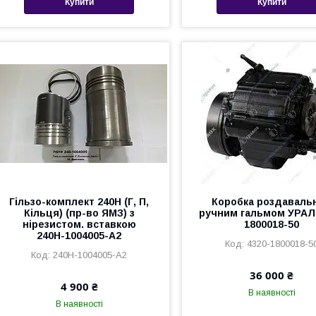
Купити
Купити
Гільзо-комплект 240Н (Г, П,
Коробка роздавальн
Кільця) (пр-во ЯМЗ) з
ручним гальмом УРАЛ 
нірезистом. вставкою
1800018-50
240Н-1004005-А2
4320-1800018-5
240Н-1004005-А2
36 000 ₴
4 900 ₴
В наявності
В наявності