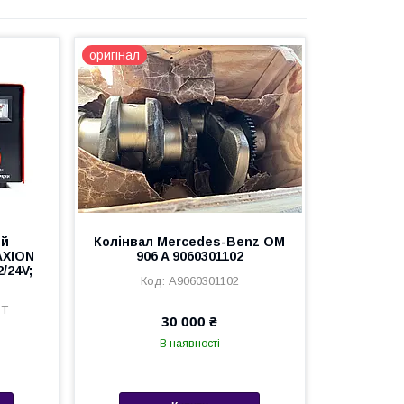
оригінал
ий
Колінвал Mercedes-Benz OM
AXION
906 A 9060301102
/24V;
A9060301102
CT
30 000 ₴
В наявності