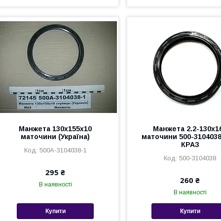
Манжета 130х155х10
Манжета 2.2-130х1
маточини (Україна)
маточини 500-310403
КРАЗ
500А-3104038-1
500-3104038
295 ₴
260 ₴
В наявності
В наявності
Купити
Купити