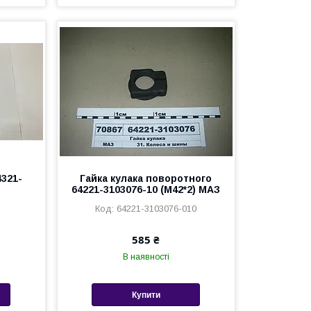
321-
Гайка кулака поворотного
64221-3103076-10 (М42*2) МАЗ
64221-3103076-010
585 ₴
В наявності
Купити