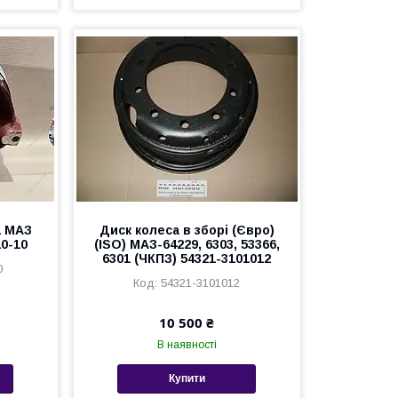
а МАЗ
Диск колеса в зборі (Євро)
10-10
(ISO) МАЗ-64229, 6303, 53366,
6301 (ЧКПЗ) 54321-3101012
0
54321-3101012
10 500 ₴
В наявності
Купити