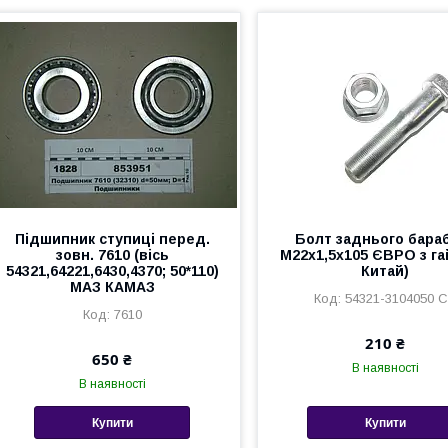
Підшипник ступиці перед.
Болт заднього бара
зовн. 7610 (вісь
М22х1,5х105 ЄВРО з га
54321,64221,6430,4370; 50*110)
Китай)
МАЗ КАМАЗ
54321-3104050 
7610
210 ₴
650 ₴
В наявності
В наявності
Купити
Купити