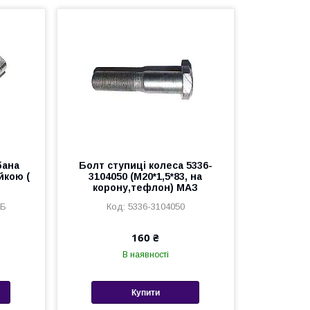
бана
Болт ступиці колеса 5336-
йкою (
3104050 (М20*1,5*83, на
корону,тефлон) МАЗ
СБ
5336-3104050
160 ₴
В наявності
Купити