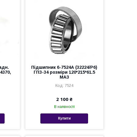
адн.
Підшипник 6-7524А (32224/P6)
4370,
ГПЗ-34 розміри 120*215*61.5
МАЗ
7524
2 100 ₴
В наявності
Купити