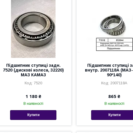
Підшипник ступиці задн.
Підшипник ступиці з
7520 (дискові колеса, 32220)
внутр. 2007118А (МАЗ-
МАЗ КАМАЗ
90*140)
7520
2007118А
1 180 ₴
865 ₴
В наявності
В наявності
Купити
Купити