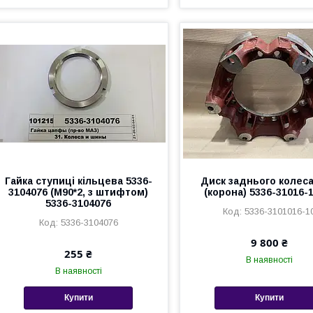
Гайка ступиці кільцева 5336-
Диск заднього колес
3104076 (М90*2, з штифтом)
(корона) 5336-31016-
5336-3104076
5336-3101016-1
5336-3104076
9 800 ₴
255 ₴
В наявності
В наявності
Купити
Купити