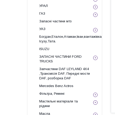
УРАЛ
ГАЗ
Запасні частини мтз
УАЗ
Богдан,Еталон,Атаман,Іван,вантажівка
Ісузу,Тата.
ISUZU
ЗАПАСНІ ЧАСТИНИ FORD
TRUCKS
Запчастини DAF LEYLAND 4X4
,Трансмісія DAF, Передні мости
DAF, розборка DAF
Mercedes Benz Actros
Фільтра, Ремені
Мастильні матеріали та
рідини
Масла