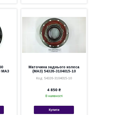
60
Маточина заднього колеса
8 МАЗ
(МАЗ) 54326-3104015-10
54326-3104015-10
4 850 ₴
В наявності
Купити