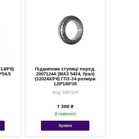
14/P6)
Підшипник ступиці перед.
*54.5
2007124А (МАЗ 5434, Урал)
(32024Х/P6) ГПЗ-34 розміри
120*180*38
2007124
1 300 ₴
В наявності
Купити