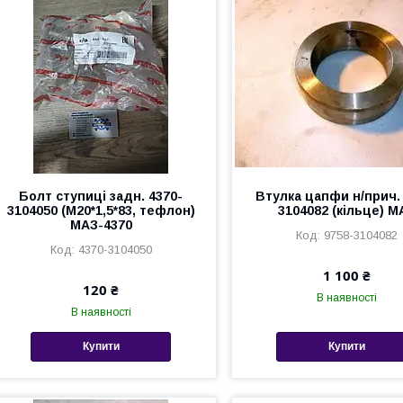
Болт ступиці задн. 4370-
Втулка цапфи н/прич. 
3104050 (М20*1,5*83, тефлон)
3104082 (кільце) М
МАЗ-4370
9758-3104082
4370-3104050
1 100 ₴
120 ₴
В наявності
В наявності
Купити
Купити