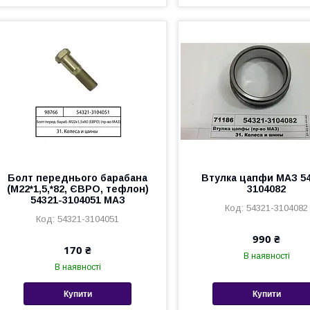
Болт переднього барабана
Втулка цапфи МАЗ 54
(М22*1,5,*82, ЄВРО, тефлон)
3104082
54321-3104051 МАЗ
54321-3104082
54321-3104051
990 ₴
170 ₴
В наявності
В наявності
Купити
Купити