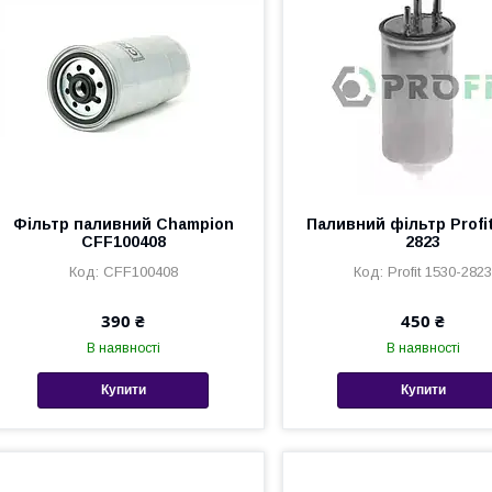
Фільтр паливний Champion
Паливний фільтр Profit
CFF100408
2823
CFF100408
Profit 1530-282
390 ₴
450 ₴
В наявності
В наявності
Купити
Купити