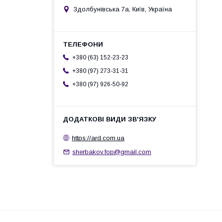
Здолбунівська 7а, Київ, Україна
+380 (63) 152-23-23
+380 (97) 273-31-31
+380 (97) 926-50-92
https://ard.com.ua
sherbakov.fop@gmail.com