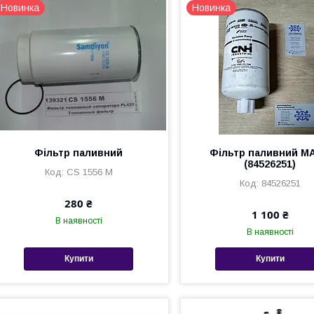
Новинка
Новинка
Фільтр паливний
Фільтр паливний M
(84526251)
CS 1556 M
84526251
280 ₴
1 100 ₴
В наявності
В наявності
Купити
Купити