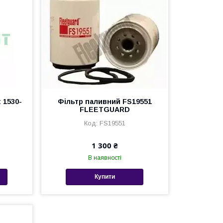
 1530-
Фільтр паливний FS19551
FLEETGUARD
3
FS19551
1 300 ₴
В наявності
Купити