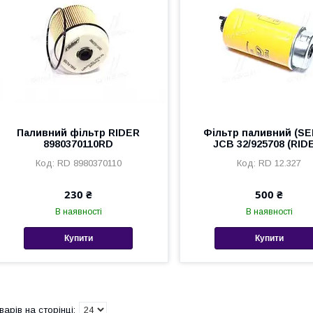
Паливний фільтр RIDER
Фільтр паливний (SE
8980370110RD
JCB 32/925708 (RID
RD 8980370110
RD 12.327
230 ₴
500 ₴
В наявності
В наявності
Купити
Купити