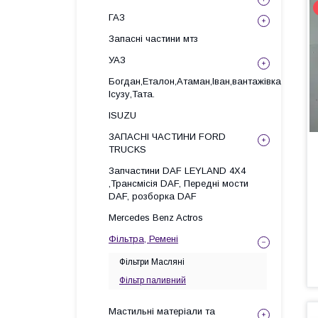
ГАЗ
Запасні частини мтз
УАЗ
Богдан,Еталон,Атаман,Іван,вантажівка
Ісузу,Тата.
ISUZU
ЗАПАСНІ ЧАСТИНИ FORD
TRUCKS
Запчастини DAF LEYLAND 4X4
,Трансмісія DAF, Передні мости
DAF, розборка DAF
Mercedes Benz Actros
Фільтра, Ремені
Фільтри Масляні
Фільтр паливний
Мастильні матеріали та