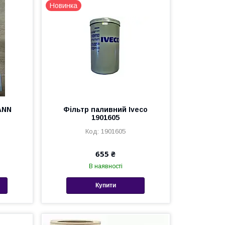
Новинка
ANN
Фільтр паливний Iveco
1901605
1901605
655 ₴
В наявності
Купити