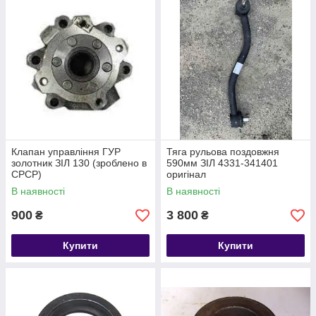
Клапан управління ГУР
Тяга рульова поздовжня
золотник ЗІЛ 130 (зроблено в
590мм ЗІЛ 4331-341401
СРСР)
оригінал
В наявності
В наявності
900
3 800
₴
₴
Купити
Купити