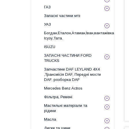
ГАЗ
Запасні частини мтз
УАЗ
Богдан,Еталон,Атаман,Іван,вантажівка
Ісузу,Тата.
ISUZU
ЗАПАСНІ ЧАСТИНИ FORD
TRUCKS
Запчастини DAF LEYLAND 4X4
,Трансмісія DAF, Передні мости
DAF, розборка DAF
Mercedes Benz Actros
Фільтра, Ремені
Мастильні матеріали та
рідини
Масла
Диски та шини