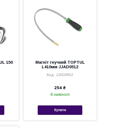
UL 150
Магніт гнучкий TOPTUL
L410мм JJAD0512
JJAD0512
254 ₴
В наявності
Купити