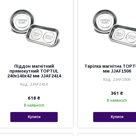
Піддон магнітний
Тарілка магнітна TOPT
прямокутний TOPTUL
мм JJAF1506
240x140x42 мм JJAF2414
JJAF1506
JJAF2414
361 ₴
618 ₴
В наявності
В наявності
Купити
Купити