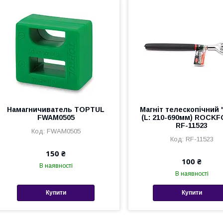
Намагничиватель TOPTUL
Магніт телескопічний 
FWAM0505
(L: 210-690мм) ROCK
RF-11523
FWAM0505
RF-11523
150 ₴
100 ₴
В наявності
В наявності
Купити
Купити