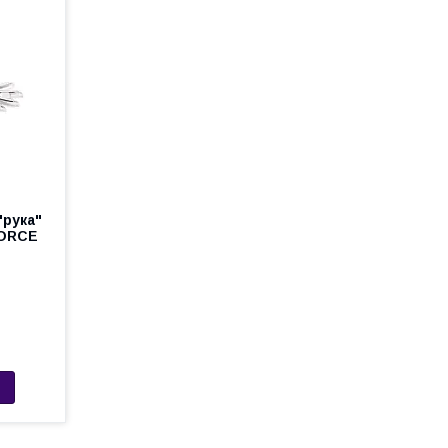
"рука"
FORCE