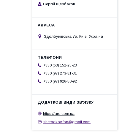
Сергій Щербаков
Здолбунівська 7а, Київ, Україна
+380 (63) 152-23-23
+380 (97) 273-31-31
+380 (97) 926-50-92
https://ard.com.ua
sherbakov.fop@gmail.com