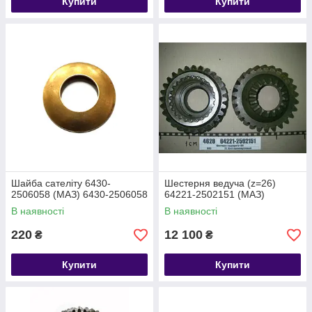
Купити
Купити
Шайба сателіту 6430-
Шестерня ведуча (z=26)
2506058 (МАЗ) 6430-2506058
64221-2502151 (МАЗ)
В наявності
В наявності
220
12 100
₴
₴
Купити
Купити