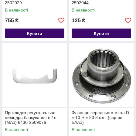
2502029
2502044
В наявності
В наявності
755
125
₴
₴
Купити
Купити
Прокладка регулювальна
Фланець середнього міста D
циліндра блокування н / о
= 10 H = 80 8 отв. (вир-во
(МАЗ) 6430-2509076
БААЗ)
В наявності
В наявності