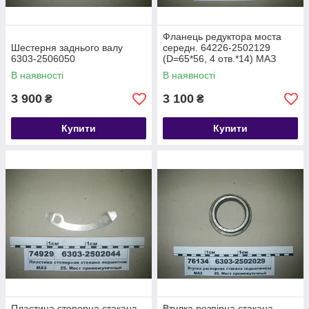
Фланець редуктора моста
Шестерня заднього валу
середн. 64226-2502129
6303-2506050
(D=65*56, 4 отв.*14) МАЗ
В наявності
В наявності
3 900
3 100
₴
₴
Купити
Купити
Пластина стопорна стакана
Втулка розпірна стакана