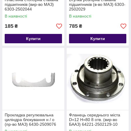
підшипників (вир-во МАЗ)
підшипників (в-во МАЗ) 6303-
6303-2502044
2502029
В наявності
В наявності
185
785
₴
₴
Купити
Купити
Прокладка регулювальна
Фланець середнього міста
циліндра блокування н / о
D=12 H=80 8 отв. (вир-во
(пр-во МАЗ) 6430-2509076
БААЗ) 64221-2502129-10