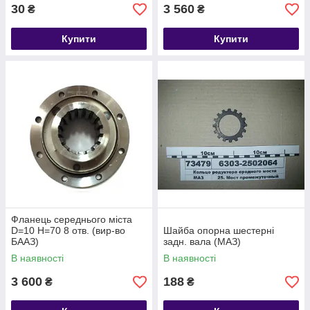
30
3 560
₴
₴
Купити
Купити
Фланець середнього міста
D=10 H=70 8 отв. (вир-во
Шайба опорна шестерні
БААЗ)
задн. вала (МАЗ)
В наявності
В наявності
3 600
188
₴
₴