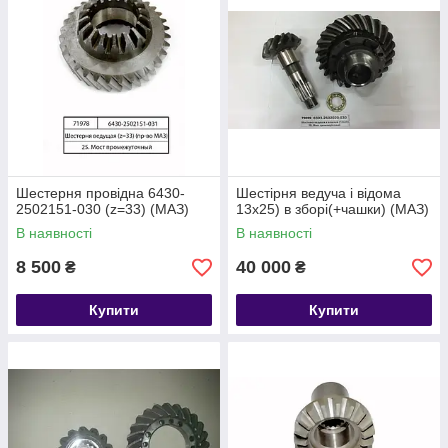
Шестерня провідна 6430-
Шестірня ведуча і відома
2502151-030 (z=33) (МАЗ)
13х25) в зборі(+чашки) (МАЗ)
В наявності
В наявності
8 500
40 000
₴
₴
Купити
Купити