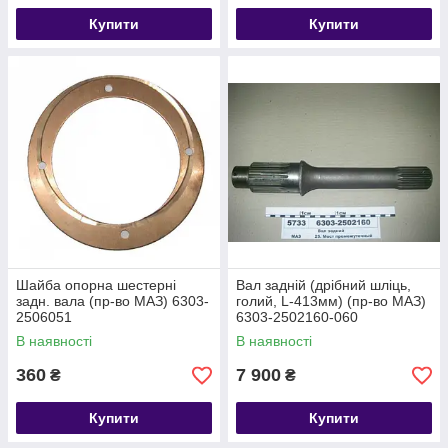
Купити
Купити
Шайба опорна шестерні
Вал задній (дрібний шліць,
задн. вала (пр-во МАЗ) 6303-
голий, L-413мм) (пр-во МАЗ)
2506051
6303-2502160-060
В наявності
В наявності
360
7 900
₴
₴
Купити
Купити