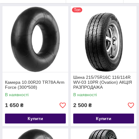
Топ
Шина 215/75R16C 116/114R
Камера 10.00R20 TR78A Arm
WV-03 10PR (Ovation) АКЦІЯ
Force (300*508)
РАЗПРОДАЖА
В наявності
В наявності
1 650
2 500
₴
₴
Купити
Купити