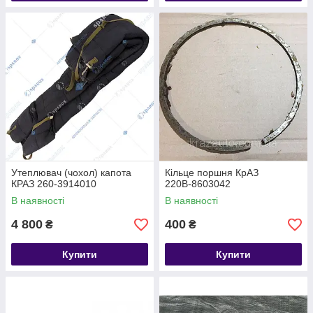
Утеплювач (чохол) капота
Кільце поршня КрАЗ
КРАЗ 260-3914010
220В-8603042
В наявності
В наявності
4 800
400
₴
₴
Купити
Купити