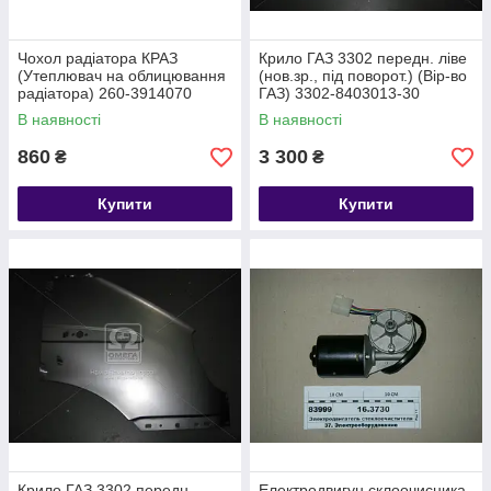
Чохол радіатора КРАЗ
Крило ГАЗ 3302 передн. ліве
(Утеплювач на облицювання
(нов.зр., під поворот.) (Вір-во
радіатора) 260-3914070
ГАЗ) 3302-8403013-30
В наявності
В наявності
860
3 300
₴
₴
Купити
Купити
Крило ГАЗ 3302 передн.
Електродвигун склоочисника