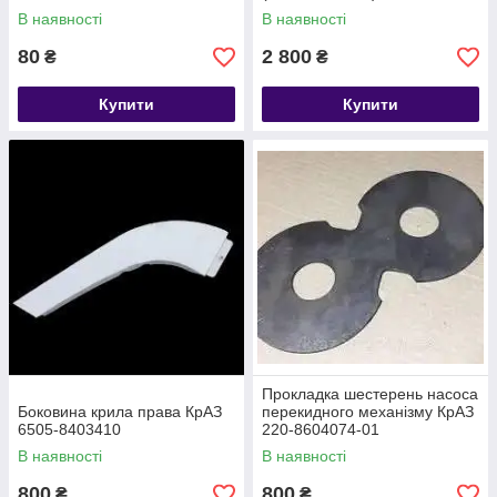
В наявності
В наявності
80
2 800
₴
₴
Купити
Купити
Прокладка шестерень насоса
Боковина крила права КрАЗ
перекидного механізму КрАЗ
6505-8403410
220-8604074-01
В наявності
В наявності
800
800
₴
₴