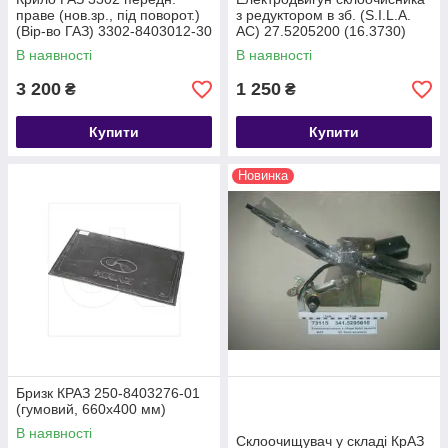
праве (нов.зр., під поворот.)
з редуктором в зб. (S.I.L.A.
(Вір-во ГАЗ) 3302-8403012-30
AC) 27.5205200 (16.3730)
В наявності
В наявності
3 200
1 250
₴
₴
Купити
Купити
Новинка
Бризк КРАЗ 250-8403276-01
(гумовий, 660х400 мм)
В наявності
Склоочищувач у складі КрАЗ