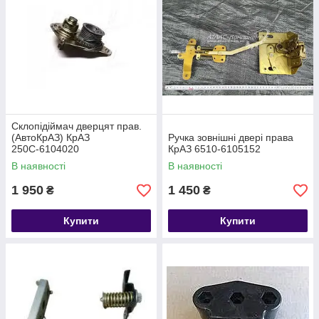
Склопідіймач дверцят прав.
(АвтоКрАЗ) КрАЗ
Ручка зовнішні двері права
250С-6104020
КрАЗ 6510-6105152
В наявності
В наявності
1 950
1 450
₴
₴
Купити
Купити