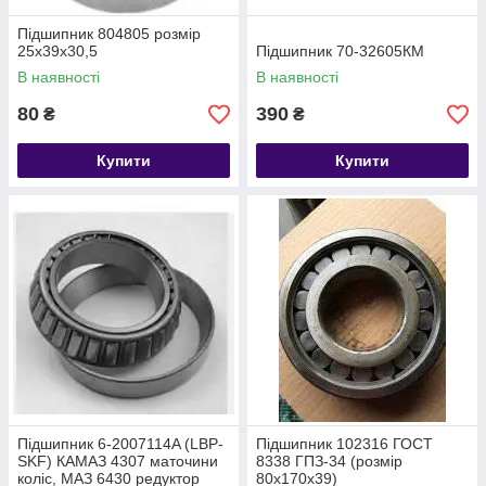
Підшипник 804805 розмір
25x39x30,5
Підшипник 70-32605КМ
В наявності
В наявності
80
390
₴
₴
Купити
Купити
Підшипник 6-2007114A (LBP-
Підшипник 102316 ГОСТ
SKF) КАМАЗ 4307 маточини
8338 ГПЗ-34 (розмір
коліс, МАЗ 6430 редуктор
80x170x39)