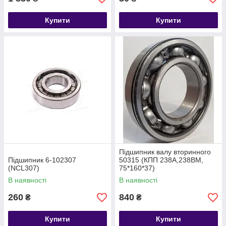
Купити
Купити
Підшипник валу вторинного
Підшипник 6-102307
50315 (КПП 238А,238ВМ,
(NCL307)
75*160*37)
В наявності
В наявності
260
840
₴
₴
Купити
Купити