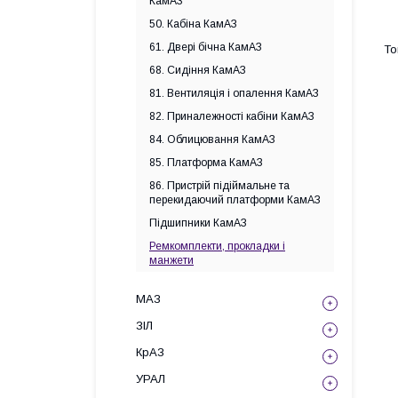
КамАЗ
50. Кабіна КамАЗ
61. Двері бічна КамАЗ
68. Сидіння КамАЗ
81. Вентиляція і опалення КамАЗ
82. Приналежності кабіни КамАЗ
84. Облицювання КамАЗ
85. Платформа КамАЗ
86. Пристрій підіймальне та
перекидаючий платформи КамАЗ
Підшипники КамАЗ
Ремкомплекти, прокладки і
манжети
МАЗ
ЗІЛ
КрАЗ
УРАЛ