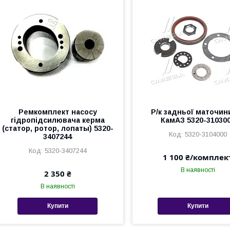
Ремкомплект насосу
Р/к задньої маточини
гідропідсилювача керма
КамАЗ 5320-31030
(статор, ротор, лопаты) 5320-
5320-3104000
3407244
5320-3407244
1 100 ₴/комплек
В наявності
2 350 ₴
В наявності
Купити
Купити