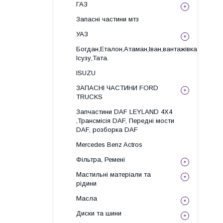
ГАЗ
Запасні частини мтз
УАЗ
Богдан,Еталон,Атаман,Іван,вантажівка
Ісузу,Тата.
ISUZU
ЗАПАСНІ ЧАСТИНИ FORD
TRUCKS
Запчастини DAF LEYLAND 4X4
,Трансмісія DAF, Передні мости
DAF, розборка DAF
Mercedes Benz Actros
Фільтра, Ремені
Мастильні матеріали та
рідини
Масла
Диски та шини