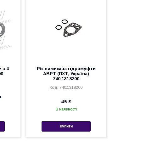
 з 4
Р/к вимикача гідромуфти
00
АВРТ (ПХТ, Україна)
740.1318200
740.1318200
т
45 ₴
В наявності
Купити