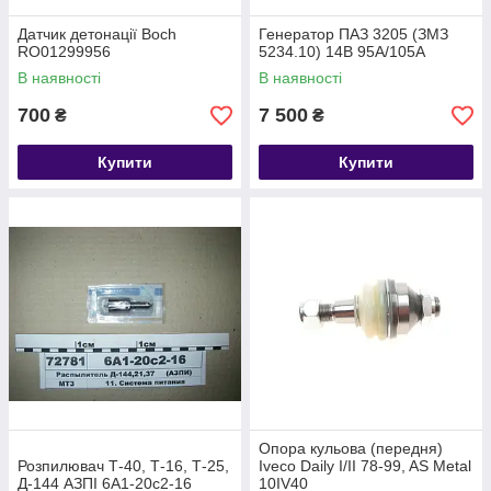
Датчик детонації Boch
Генератор ПАЗ 3205 (ЗМЗ
RO01299956
5234.10) 14В 95А/105А
В наявності
В наявності
700
7 500
₴
₴
Купити
Купити
Опора кульова (передня)
Розпилювач Т-40, Т-16, Т-25,
Iveco Daily I/II 78-99, AS Metal
Д-144 АЗПІ 6А1-20с2-16
10IV40