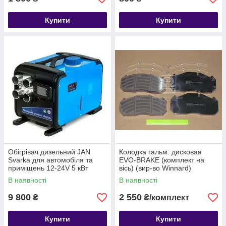
Купити
Купити
Обігрівач дизельний JAN
Колодка гальм. дисковая
Svarka для автомобіля та
EVO-BRAKE (комплект на
приміщень 12-24V 5 кВт
вісь) (вир-во Winnard)
WP760EVO
В наявності
В наявності
9 800
2 550
₴
₴/комплект
Купити
Купити