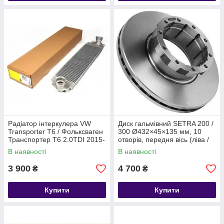
Радіатор інтеркулера VW
Диск гальмівний SETRA 200 /
Transporter T6 / Фольксваген
300 Ø432×45×135 мм, 10
Транспортер Т6 2.0TDI 2015-
отворів, передня вісь (ліва /
30354 NRF (Нідерланди)
права), вентильований
В наявності
В наявності
3 900
4 700
₴
₴
Купити
Купити