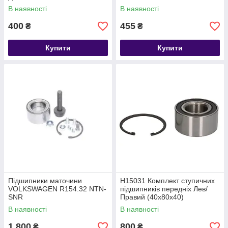
В наявності
В наявності
400
455
₴
₴
Купити
Купити
Підшипники маточини
H15031 Комплект ступичних
VOLKSWAGEN R154.32 NTN-
підшипників передніх Лев/
SNR
Правий (40x80x40)
MITSUBISHI LANCER
В наявності
В наявності
1 800
800
₴
₴