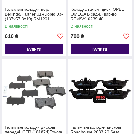
Гальмівні колодки пер.
Колодка гальм. диск. OPEL
Berlingo/Partner 01-/Doblo 03-
OMEGA B задн. (вир-во
(137x57.3x19) RM1201
REMSA) 0239.40
Peugeot
В наявності
В наявності
610
780
₴
₴
Купити
Купити
Гальмівні колодки дискові
Гальмівні колодки дискові
передні ICER (181874)Toyota
Roadhouse 2633.20 Seat ,