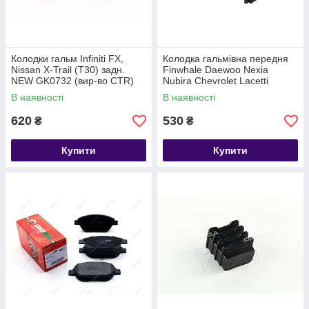
Колодки гальм Infiniti FX,
Колодка гальмівна передня
Nissan X-Trail (T30) задн.
Finwhale Daewoo Nexia
NEW GK0732 (вир-во CTR)
Nubira Chevrolet Lacetti
Evanda r14 WVA20547
В наявності
В наявності
620
530
₴
₴
Купити
Купити