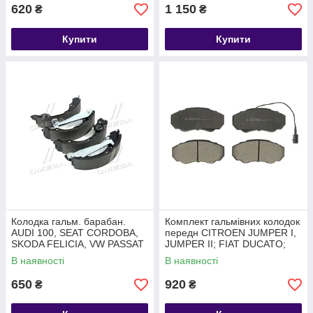
620
1 150
₴
₴
Купити
Купити
Колодка гальм. барабан.
Комплект гальмівних колодок
AUDI 100, SEAT CORDOBA,
передн CITROEN JUMPER I,
SKODA FELICIA, VW PASSAT
JUMPER II; FIAT DUCATO;
задн. (вир-во Bosch)
PEUGEOT LPR05P966
В наявності
В наявності
650
920
₴
₴