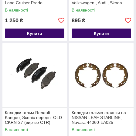
Land Cruiser Prado
Volkswagen , Audi , Skoda
В наявності
В наявності
1 250
895
₴
₴
Купити
Купити
Колодки гальм Renault
Колодки гальма стоянки на
Kangoo, Scenic передн. OLD
NISSAN LEAF STARLINE,
CKRN-27 (вир-во CTR)
Navara 44060-EA025
Nissan Tiida 05- передн
В наявності
В наявності