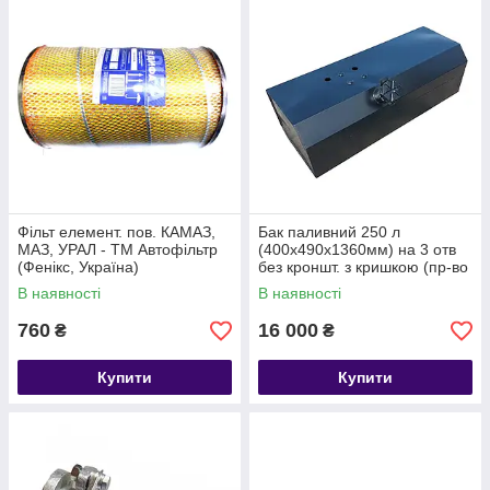
високого тиску), форсунки, паливні насоси, фільтри
тонкого та грубого очищення, а також розпилювачі,
плунжерні пари, паливопровод
и та інші компоненти.
Чому варто вибрати нас?
Висока якість
: Ми працюємо тільки з перевіреними
постачальниками та пропонуємо як оригінальні
запчастини, так і якісні аналоги. Усі деталі мають
сертифікати та проходять суворий контроль.
Широкий асортимент:
В наявності є запчастини до
всіх популярних моделей КамАЗ, включаючи двигуни
Фільт елемент. пов. КАМАЗ,
Бак паливний 250 л
ЯМЗ та інші модифікації. Ви легко знайдете потрібну
МАЗ, УРАЛ - ТМ Автофільтр
(400х490х1360мм) на 3 отв
деталь.
(Фенікс, Україна)
без кроншт. з кришкою (пр-во
S.I.L.A. AC) 5320-1101010
В наявності
Конкурентні ціни:
Завдяки прямим постачанням ми
В наявності
пропонуємо вигідні ціни на всі запчастини.
760
16 000
₴
₴
Професійна консультація
: Наші менеджери завжди
готові допомогти вам із вибором та відповісти на всі
Купити
Купити
запитання.
Як вибрати потрібну деталь?
Використовуйте зручний фільтр за каталожним номером або
моделлю вантажівки. Якщо ви сумніваєтеся, яка саме
запчастина вам потрібна, зв'яжіться з нами – ми допоможемо