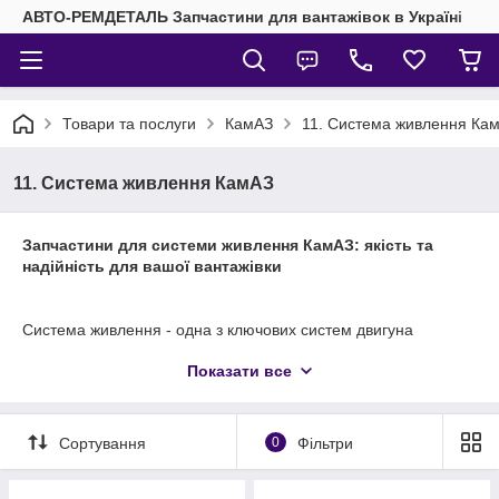
АВТО-РЕМДЕТАЛЬ Запчастини для вантажівок в Україні
Товари та послуги
КамАЗ
11. Система живлення Ка
11. Система живлення КамАЗ
Запчастини для системи живлення КамАЗ: якість та
надійність для вашої вантажівки
Система живлення - одна з ключових систем двигуна
вантажного автомобіля, від якої безпосередньо залежить
Показати все
його потужність, економічність та надійність. У цьому розділі
нашого каталогу представлені запчастини
до системи
живлення КамАЗ
, необхідні для підтримання двигуна в
ідеальному стані.
Сортування
0
Фільтри
Ми пропонуємо широкий асортимент для різних моделей
КамАЗ. У нас ви можете
купити ТНВД (паливний насос