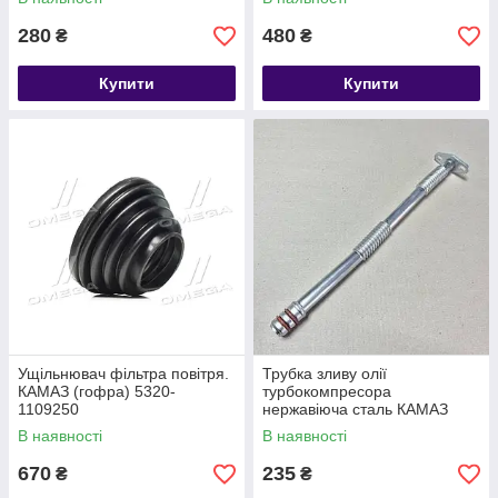
280
480
₴
₴
Купити
Купити
Ущільнювач фільтра повітря.
Трубка зливу олії
КАМАЗ (гофра) 5320-
турбокомпресора
1109250
нержавіюча сталь КАМАЗ
В наявності
В наявності
670
235
₴
₴