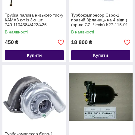
Трубка палива низького тиску
Турбокомпресор Євро-1
КАМАЗ к-т із 3-х шт
правий (фланець на 4 відп.)
740.1104384/422/426
(пр-во CZ, Чехія) К27-115-01
В наявності
В наявності
450
18 800
₴
₴
Купити
Купити
Турбокомпресор Євро-1