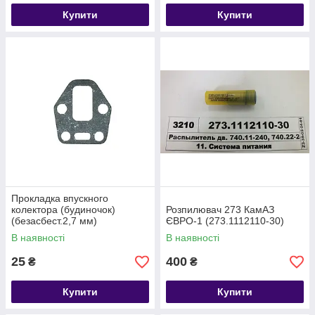
Купити
Купити
Прокладка впускного
колектора (будиночок)
Розпилювач 273 КамАЗ
(безасбест.2,7 мм)
ЄВРО-1 (273.1112110-30)
740.1115026-01
В наявності
В наявності
25
400
₴
₴
Купити
Купити