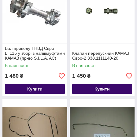
зробити правильний вибір.
Замовте запчастини до системи живлення КамАЗ прямо
зараз і забезпечте безперебійну роботу вашої
вантажівки!
Швидка доставка по всій Україні.
Вал приводу ТНВД Євро
L=115 у зборі з напівмуфтами
Клапан перепускний КАМАЗ
КАМАЗ (пр-во S.I.L.A. AC)
Євро-2 338.1111140-20
7405.1111050/51/54
В наявності
В наявності
1 480
1 450
₴
₴
Купити
Купити