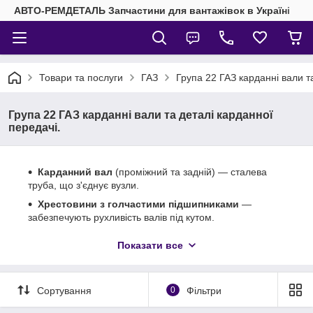
АВТО-РЕМДЕТАЛЬ Запчастини для вантажівок в Україні
Товари та послуги
ГАЗ
Група 22 ГАЗ карданні вали т
Група 22 ГАЗ карданні вали та деталі карданної
передачі.
Карданний вал
(проміжний та задній) — сталева
труба, що з'єднує вузли.
Хрестовини з голчастими підшипниками
—
забезпечують рухливість валів під кутом.
Проміжна опора (підвісний підшипник)
— утримує
Показати все
вал і гасить вібрації.
Ковзаюча (шліцьова) вилка
— компенсує зміни
довжини вала під час руху.
Сортування
0
Фільтри
Фланець-вилка
— кріпиться до редуктора або КПП