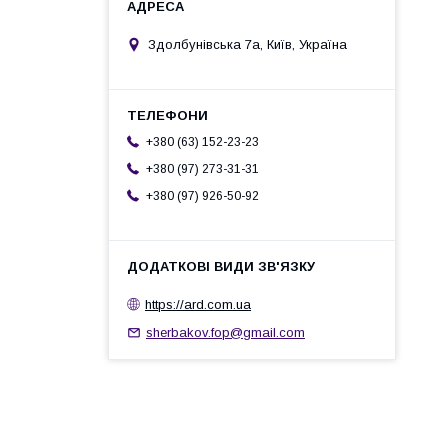
Здолбунівська 7а, Київ, Україна
+380 (63) 152-23-23
+380 (97) 273-31-31
+380 (97) 926-50-92
https://ard.com.ua
sherbakov.fop@gmail.com