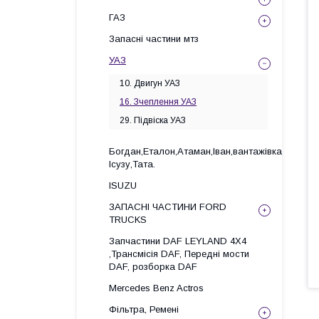
ГАЗ
Запасні частини мтз
УАЗ
10. Двигун УАЗ
16. Зчеплення УАЗ
29. Підвіска УАЗ
Богдан,Еталон,Атаман,Іван,вантажівка
Ісузу,Тата.
ISUZU
ЗАПАСНІ ЧАСТИНИ FORD
TRUCKS
Запчастини DAF LEYLAND 4X4
,Трансмісія DAF, Передні мости
DAF, розборка DAF
Mercedes Benz Actros
Фільтра, Ремені