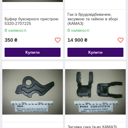
Гак із брудовідбивачем,
Буфер буксирного пристрою
засувкою та гайкою в зборі
5320-2707225
(КАМАЗ)
В наявності
В наявності
350
14 900
₴
₴
Купити
Купити
Засувка гака (в-во КАМАЗ)