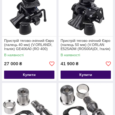
Конкурентні ціни:
Прямі поставки дозволяють нам
пропонувати доступні ціни на ринку України.
Професійна консультація:
Наші фахівці
допоможуть точно підібрати СЗП або ремкомплект,
враховуючи модель тягача та тип напівпричепа.
Швидка доставка:
Оперативно відправляємо
замовлення по Києву та всій Україні.
Пристрій тягово-зчіпний Євро
Пристрій тягово-зчіпний Євро
(палець 40 мм) (V.ORLANDI,
(палець 50 мм) (V.ORLAN
Забезпечте надійне зчеплення та безпеку ваших перевезень.
Італія) GE406A0 (RO 400)
E525A0M (RO500A)DI, Італія)
Замовляйте якісні сідельно-зчіпні пристрої та запчастини
В наявності
В наявності
КамАЗ у нашому магазині!
27 000
41 900
₴
₴
Купити
Купити