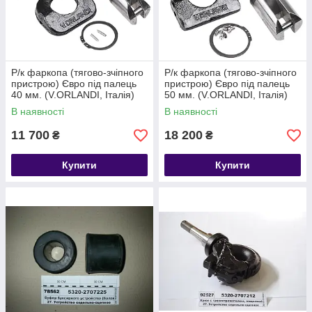
Р/к фаркопа (тягово-зчіпного
Р/к фаркопа (тягово-зчіпного
пристрою) Євро під палець
пристрою) Євро під палець
40 мм. (V.ORLANDI, Італія)
50 мм. (V.ORLANDI, Італія)
ORL2 RG00303
ORL2 RG00199
В наявності
В наявності
11 700
18 200
₴
₴
Купити
Купити