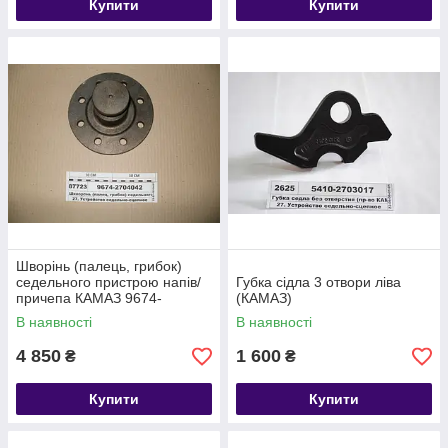
Купити
Купити
Шворінь (палець, грибок)
седельного пристрою напів/
Губка сідла 3 отвори ліва
причепа КАМАЗ 9674-
(КАМАЗ)
2704042
В наявності
В наявності
4 850
1 600
₴
₴
Купити
Купити