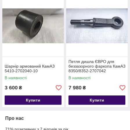
Петля дишла ЄВРО для
Шарнір армований КамАЗ
беззазорного фаркопа КамАЗ
5410-2702040-10
8350/8352-2707042
В наявності
В наявності
3 600
7 980
₴
₴
Купити
Купити
Про нас
71% позитивних з 7 відгуків за рік