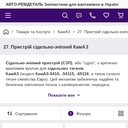
АВТО-РЕМДЕТАЛЬ Запчастини для вантажівок в Україні
Товари та послуги
КамАЗ
27. Пристрій сідельно-зчі
27. Пристрій сідельно-зчіпний КамАЗ
Сідельно-зчіпний пристрій (СЗП)
, або "сідло", є критично
важливим вузлом для
сідельних тягачів
КамАЗ
(моделі
КамАЗ-5410, -54115, -65116
, а також сучасні
тягачі сімейства Євро). Цей механізм забезпечує надійне та
безпечне зчеплення тягача з напівпричепом, передачу
тягового зусилля та маневреність автопоїзда. Від справності
Показати все
СЗП залежить безпека вантажних перевезень.
Купити пристрій сідельно-зчіпний КамАЗ та запчастини
до нього за вигідною ціною
Сортування
0
Фільтри
У нашому інтернет-магазині представлений повний
асортимент оригінальних та високоякісних аналогових
комплектуючих для обслуговування та ремонту
СЗП КамАЗ
.