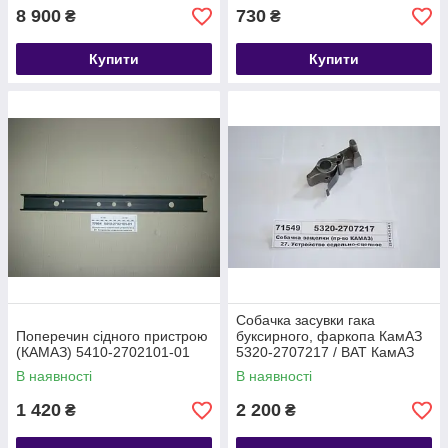
8 900
730
₴
₴
Купити
Купити
Собачка засувки гака
Поперечин сідного пристрою
буксирного, фаркопа КамАЗ
(КАМАЗ) 5410-2702101-01
5320-2707217 / ВАТ КамАЗ
В наявності
В наявності
1 420
2 200
₴
₴