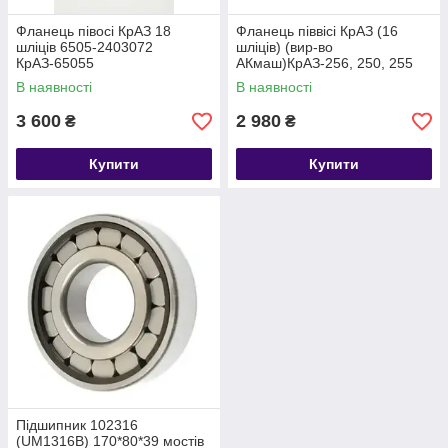
Фланець півосі КрАЗ 18
Фланець піввісі КрАЗ (16
шліців 6505-2403072
шліців) (вир-во
КрАЗ-65055
АКмаш)КрАЗ-256, 250, 255
В наявності
В наявності
3 600
2 980
₴
₴
Купити
Купити
Підшипник 102316
(UM1316B) 170*80*39 мостів