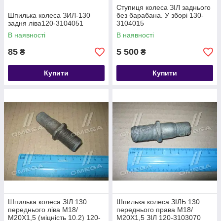
Ступиця колеса ЗІЛ заднього
Шпилька колеса ЗИЛ-130
без барабана. У зборі 130-
задня ліва120-3104051
3104015
В наявності
В наявності
85
5 500
₴
₴
Купити
Купити
Шпилька колеса ЗІЛ 130
Шпилька колеса ЗІЛЬ 130
переднього ліва М18/
переднього права М18/
М20Х1,5 (міцність 10.2) 120-
М20Х1,5 ЗІЛ 120-3103070