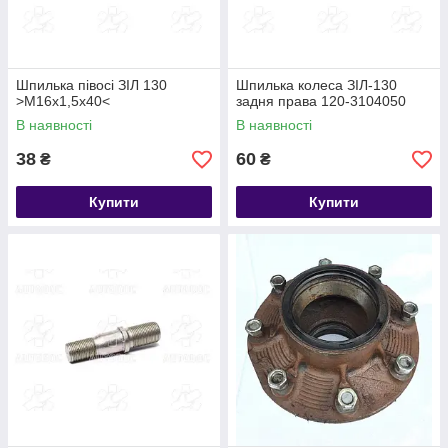
Шпилька півосі ЗІЛ 130
Шпилька колеса ЗІЛ-130
>М16х1,5х40<
задня права 120-3104050
В наявності
В наявності
38
60
₴
₴
Купити
Купити