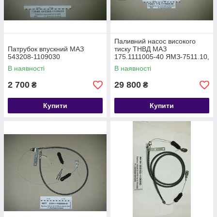
Паливний насос високого
Патрубок впускний МАЗ
тиску ТНВД МАЗ
543208-1109030
175.1111005-40 ЯМЗ-7511.10,
10-01 (МАЗ-533608, 630308)
В наявності
В наявності
(в-во ЯЗТА) 175.1111005-40
2 700
29 800
₴
₴
Купити
Купити