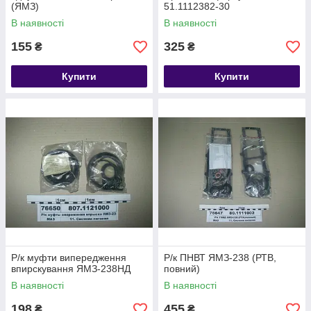
(ЯМЗ)
51.1112382-30
В наявності
В наявності
155
325
₴
₴
Купити
Купити
Р/к муфти випередження
Р/к ПНВТ ЯМЗ-238 (РТВ,
впирскування ЯМЗ-238НД
повний)
В наявності
В наявності
198
455
₴
₴