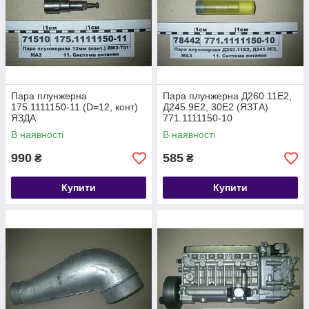
Пара плунжерна
Пара плунжерна Д260.11Е2,
175.1111150-11 (D=12, конт)
Д245.9Е2, 30Е2 (ЯЗТА)
ЯЗДА
771.1111150-10
В наявності
В наявності
990
585
₴
₴
Купити
Купити