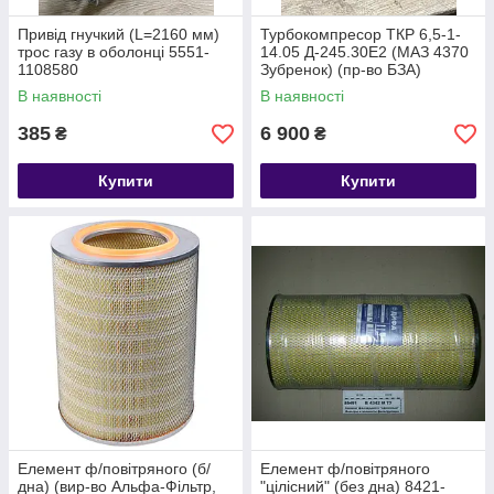
Привід гнучкий (L=2160 мм)
Турбокомпресор ТКР 6,5-1-
трос газу в оболонці 5551-
14.05 Д-245.30Е2 (МАЗ 4370
1108580
Зубренок) (пр-во БЗА)
В наявності
В наявності
385
6 900
₴
₴
Купити
Купити
Елемент ф/повітряного (б/
Елемент ф/повітряного
дна) (вир-во Альфа-Фільтр,
"цілісний" (без дна) 8421-