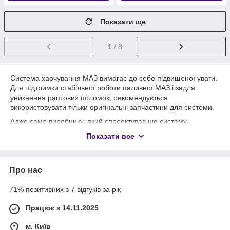
Показати ще
1
/ 8
Система харчування МАЗ вимагає до себе підвищеної уваги.
Для підтримки стабільної роботи паливної МАЗ і задля
уникнення раптових поломок, рекомендується
використовувати тільки оригінальні запчастини для системи.
Адже саме виробнику, який спроектував цю систему,
найкраще відомо, як і з чого робити запчастини для паливної
Показати все
МАЗ.
Якраз у даному розділі сайту ard.com.ua, Ви знайдете саме
оригінальні запчастини за низькими цінами, виробництво
Про нас
яких суворо контролюється на заводі та проходить ряд
перевірок.
71% позитивних з 7 відгуків за рік
Для чого краще містити паливну систему МАЗ у справному
стані? Насамперед це економія палива і, відповідно,
Працює з 14.11.2025
ефективна робота двигуна.
м. Київ