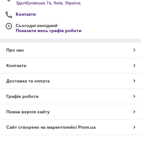
У нинішніх умовах економія та максимальний результат є
Здолбунівська 7а, Київ, Україна
найперспективнішою стратегією розвитку підприємства.
Замовити запчастини для паливної системи, системи
Контакти
живлення МАЗ Ви зможете:
Сьогодні вихідний
прямо з нашого сайту, поклавши та підтвердивши
Показати весь графік роботи
замовлення в кошику
зателефонувавши за телефонами 8 (097) 926-50-92 або 8
(097) 273-31-31
Про нас
написавши в чаті фахівця
Контакти
Доставка та оплата
Графік роботи
Повна версія сайту
Сайт створено на маркетплейсі
Prom.ua