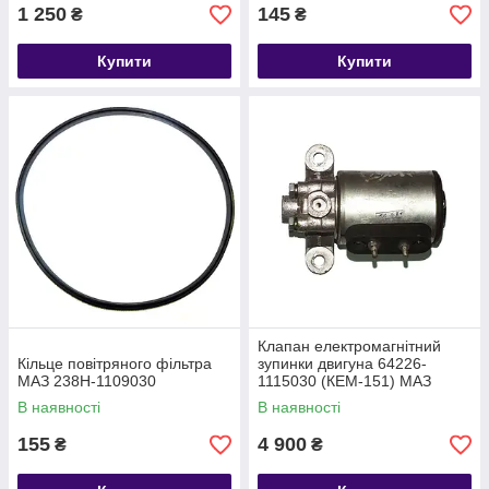
1 250
145
₴
₴
Купити
Купити
Клапан електромагнітний
Кільце повітряного фільтра
зупинки двигуна 64226-
МАЗ 238Н-1109030
1115030 (КЕМ-151) МАЗ
В наявності
В наявності
155
4 900
₴
₴