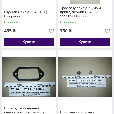
Трос газу привід гнучкий
Гнучкий Привід (L = 212) (
привід гнучкий (L = 253)
Білорусь)
555102-1108580
В наявності
В наявності
455
750
₴
₴
Купити
Купити
Прокладка з'єднання
єднувального колектора
Проставки форсунки