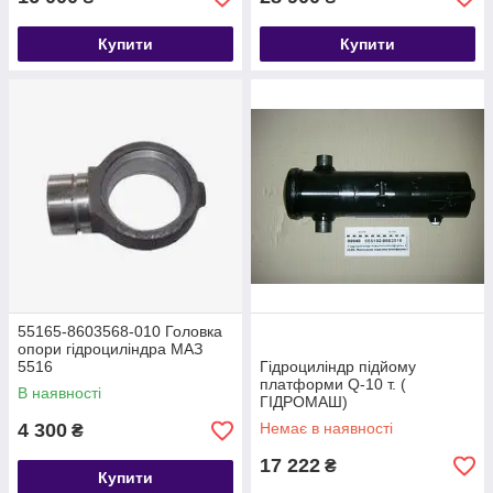
Купити
Купити
55165-8603568-010 Головка
опори гідроциліндра МАЗ
5516
Гідроциліндр підйому
платформи Q-10 т. (
В наявності
ГІДРОМАШ)
4 300
Немає в наявності
₴
17 222
₴
Купити