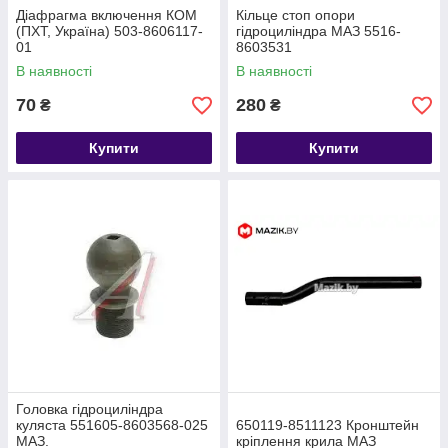
Діафрагма включення КОМ
Кільце стоп опори
(ПХТ, Україна) 503-8606117-
гідроциліндра МАЗ 5516-
01
8603531
В наявності
В наявності
70
280
₴
₴
Купити
Купити
Головка гідроциліндра
куляста 551605-8603568-025
650119-8511123 Кронштейн
МАЗ.
кріплення крила МАЗ