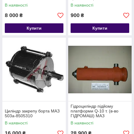
В наявності
В наявності
8 000
900
₴
₴
Купити
Купити
Гідроциліндр підйому
Циліндр закрепу борта МАЗ
платформи Q-10 т. (в-во
503а-8505310
ГІДРОМАШ) МАЗ
503А-8603510-03
В наявності
В наявності
16 000
28 900
₴
₴