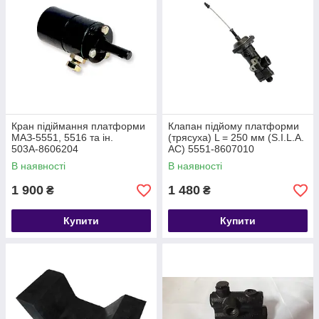
Кран підіймання платформи
Клапан підйому платформи
МАЗ-5551, 5516 та ін.
(трясуха) L = 250 мм (S.I.L.A.
503А-8606204
AC) 5551-8607010
В наявності
В наявності
1 900
1 480
₴
₴
Купити
Купити