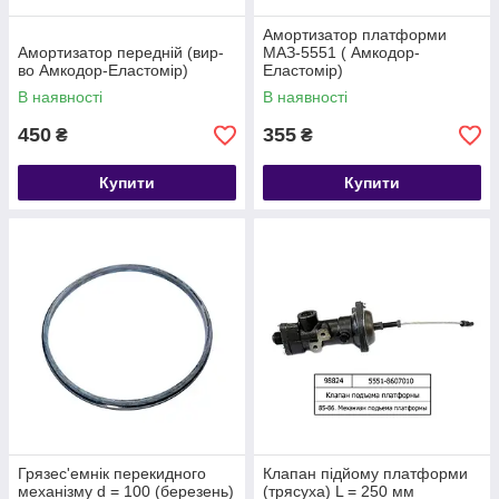
Амортизатор платформи
Амортизатор передній (вир-
МАЗ-5551 ( Амкодор-
во Амкодор-Еластомір)
Еластомір)
В наявності
В наявності
450
355
₴
₴
Купити
Купити
Грязес'емнік перекидного
Клапан підйому платформи
механізму d = 100 (березень)
(трясуха) L = 250 мм