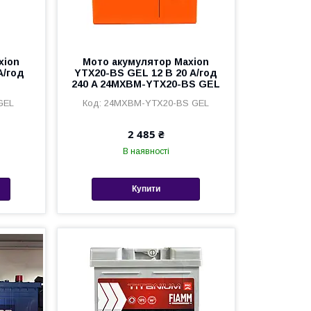
xion
Мото акумулятор Maxion
А/год
YTX20-BS GEL 12 В 20 А/год
240 A 24MXBM-YTX20-BS GEL
GEL
24MXBM-YTX20-BS GEL
2 485 ₴
В наявності
Купити