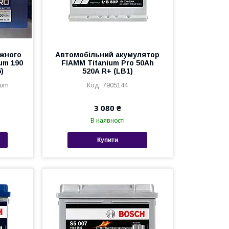
ажного
Автомобільний акумулятор
um 190
FIAMM Titanium Pro 50Аh
)
520А R+ (LB1)
ium
7905144
3 080 ₴
В наявності
Купити