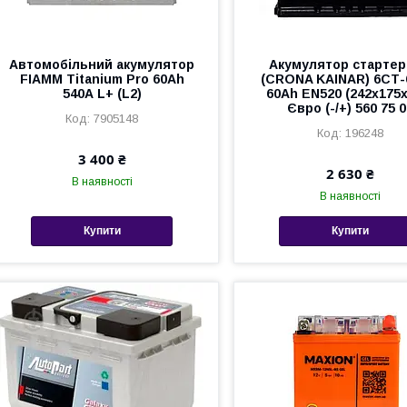
Автомобільний акумулятор
Акумулятор старте
FIAMM Titanium Pro 60Аh
(CRONA KAINAR) 6СТ-
540А L+ (L2)
60Ah EN520 (242x175x
Євро (-/+) 560 75 0
7905148
196248
3 400 ₴
2 630 ₴
В наявності
В наявності
Купити
Купити