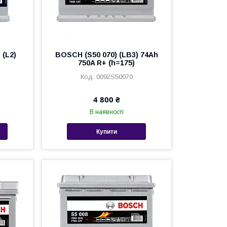
 (L2)
BOSCH (S50 070) (LB3) 74Ah
750A R+ (h=175)
0092S50070
4 800 ₴
В наявності
Купити