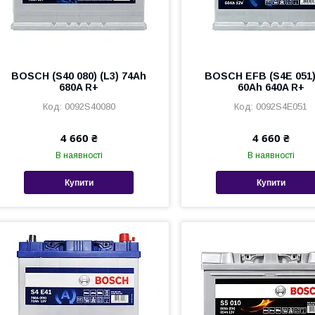
BOSCH (S40 080) (L3) 74Ah
BOSCH EFB (S4E 051)
680A R+
60Ah 640A R+
0092S40080
0092S4E051
4 660 ₴
4 660 ₴
В наявності
В наявності
Купити
Купити