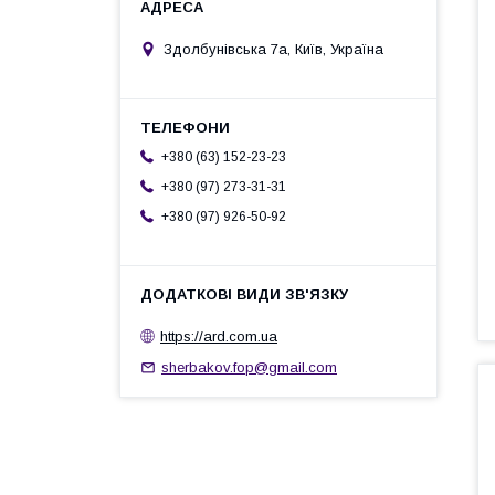
Здолбунівська 7а, Київ, Україна
+380 (63) 152-23-23
+380 (97) 273-31-31
+380 (97) 926-50-92
https://ard.com.ua
sherbakov.fop@gmail.com