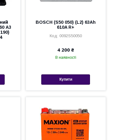
рний
BOSCH (S50 050) (L2) 63Ah
60 А3
610A R+
190)
0092S50050
4
4 200 ₴
В наявності
Купити