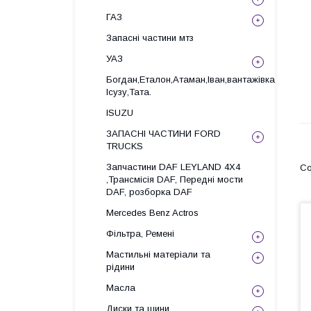
ГАЗ
Запасні частини мтз
УАЗ
Богдан,Еталон,Атаман,Іван,вантажівка
Ісузу,Тата.
ISUZU
ЗАПАСНІ ЧАСТИНИ FORD
TRUCKS
Запчастини DAF LEYLAND 4X4
,Трансмісія DAF, Передні мости
DAF, розборка DAF
Mercedes Benz Actros
Фільтра, Ремені
Мастильні матеріали та
рідини
Масла
Диски та шини