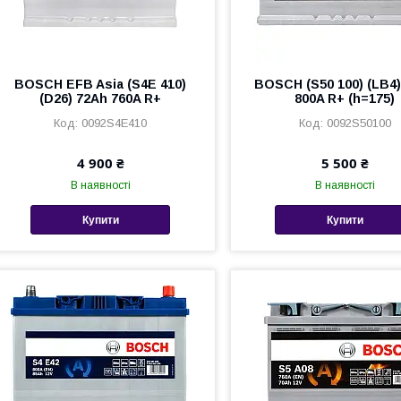
BOSCH EFB Asia (S4E 410)
BOSCH (S50 100) (LB4)
(D26) 72Ah 760A R+
800A R+ (h=175)
0092S4E410
0092S50100
4 900 ₴
5 500 ₴
В наявності
В наявності
Купити
Купити