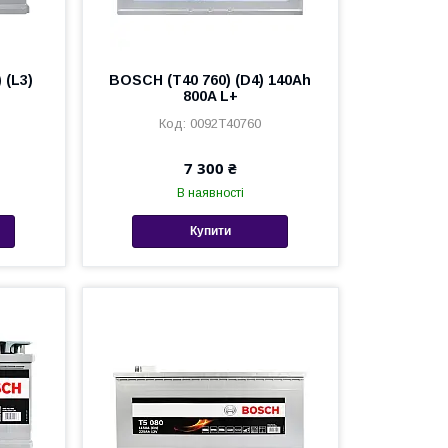
 (L3)
BOSCH (T40 760) (D4) 140Ah
800A L+
0092T40760
7 300 ₴
В наявності
Купити