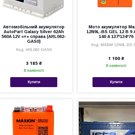
Автомобільний акумулятор
Мото акумулятор Ma
AutoPart Galaxy Silver 62Ah
12N9L-BS GEL 12 В 9 
560A 12V «+» справа (ARL062-
140 A 137*134*76
GAS0)
MXBM-12N9L-BS 
ARL062-GAS0
1 100 ₴
3 185 ₴
В наявності
В наявності
Купити
Купити