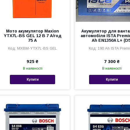
Мото акумулятор Maxion
Акумулятор для вант
YTX7L-BS GEL 12 В 7 А/год
автомобіля ISTA Premi
75 A
Ah EN1350A L+ (D5
MXBM-YTX7L-BS GEL
190 Ah ISTA Prem
925 ₴
7 300 ₴
В наявності
В наявності
Купити
Купити