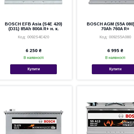
BOSCH EFB Asia (S4E 420)
BOSCH AGM (S5A 080)
(D31) 85Ah 800A R+ н. к.
70Ah 760A R+
0092S4E420
0092S5A080
6 250 ₴
6 995 ₴
В наявності
В наявності
Купити
Купити