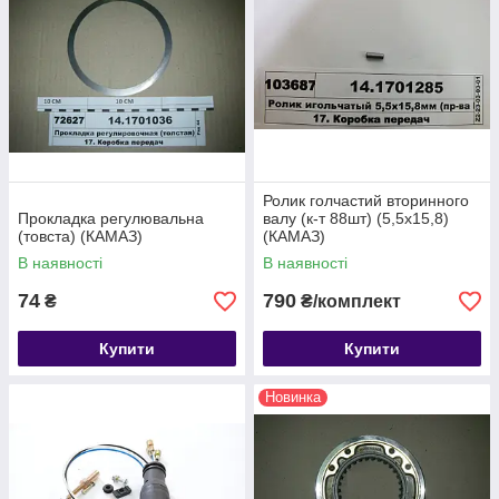
Ролик голчастий вторинного
Прокладка регулювальна
валу (к-т 88шт) (5,5х15,8)
(товста) (КАМАЗ)
(КАМАЗ)
В наявності
В наявності
74
790
₴
₴/комплект
Купити
Купити
Новинка