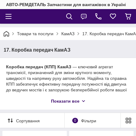
АВТО-РЕМДЕТАЛЬ Запчастини для вантажівок в Україні
Товари та послуги
КамАЗ
17. Коробка передач КамА
17. Коробка передач КамАЗ
Коробка передач (КПП) КамАЗ
— ключовий агрегат
трансмісії, призначений для зміни крутного моменту,
швидкості та напрямку руху автомобіля. Надійна та справна
КПП забезпечує ефективну передачу потужності від двигуна
до ведучих мостів і є запорукою безперебійної роботи вашої
вантажівки в найскладніших умовах.
Показати все
Купити запчастини коробки передач КамАЗ за вигідною
ціною
У нашому інтернет-магазині представлений повний
Сортування
0
Фільтри
асортимент оригінальних та високоякісних аналогових
запчастин для ремонту та обслуговування
КПП КамАЗ
різних
модифікацій:
КамАЗ-14, КамАЗ-15, КамАЗ-152
(включаючи