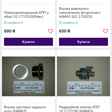
Втулка важільного
Повітророзподільник КПП у
наконечника фторопласт.
зборі 15.1772010(Rider)
КАМАЗ 161.1703231
В наявності
В наявності
680
650
₴
₴
Купити
Купити
Втулка шестерні заднього
Редукційний клапан КПП
ходу (КАМАЗ)
15.1772100 (КАМАЗ)