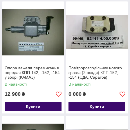
Опора важеля перемикання.
Повітророзподільник нового
передач КПП-142, -152, -154
зразка (2 входи) КПП-152,
у зборі (КАМАЗ)
-154 (СДА, Саратов)
В наявності
В наявності
12 900
6 000
₴
₴
Купити
Купити