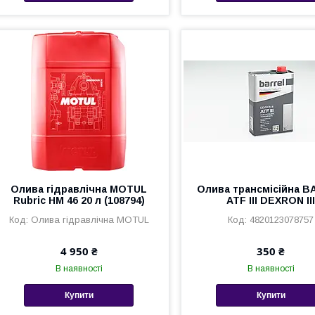
Олива гідравлічна MOTUL
Олива трансмісійна 
Rubric HM 46 20 л (108794)
ATF III DEXRON II
Олива гідравлічна MOTUL
4820123078757
4 950 ₴
350 ₴
В наявності
В наявності
Купити
Купити