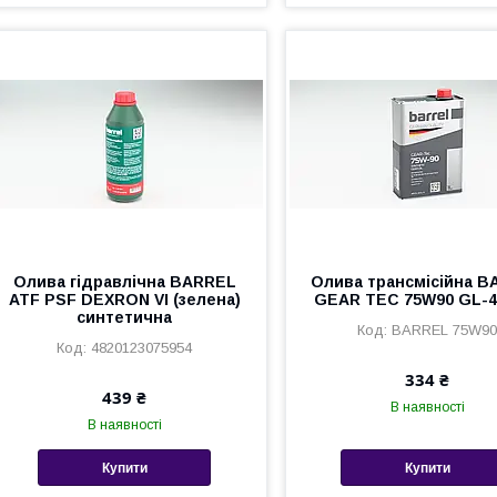
Олива гідравлічна BARREL
Олива трансмісійна 
ATF PSF DEXRON VI (зелена)
GEAR TEC 75W90 GL-4
синтетична
BARREL 75W9
4820123075954
334 ₴
439 ₴
В наявності
В наявності
Купити
Купити