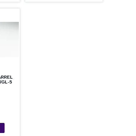
BARREL
/GL-5
0