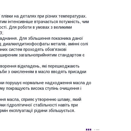
 плівки на деталях при різних температурах.
 тим інтенсивніше втрачається потужність, чим
ості. Для роботи в умовах з великими
З;
ладнання. Для збільшення показника даної
д диалкилдитиофосфаты металів, амінні солі
них систем проходять обов'язкові
поширеним загальноприйнятим стандартом є
 утворення відкладень, які перешкоджають
тьби з окисленням в масло вводять присадки
ільки порушує нормальне надходження масла до
ику покращують висока ступінь очищення і
ння масла, сприяє утворенню шламу, який
и гідролітичної стабільності навіть при
рмін експлуатації рідини збільшується.