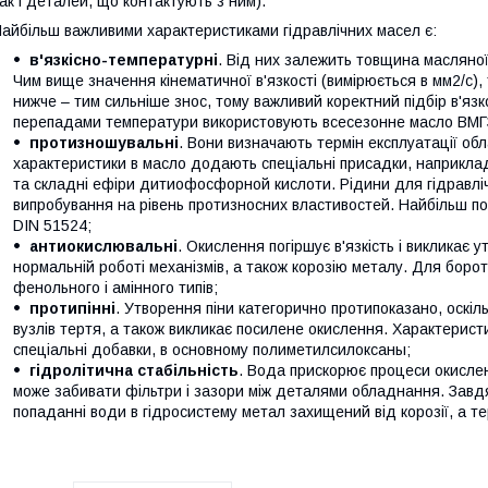
ак і деталей, що контактують з ним).
айбільш важливими характеристиками гідравлічних масел є:
в'язкісно-температурні
. Від них залежить товщина масляної
Чим вище значення кінематичної в'язкості (вимірюється в мм2/с),
нижче – тим сильніше знос, тому важливий коректний підбір в'язк
перепадами температури використовують всесезонне масло ВМГ
протизношувальні
. Вони визначають термін експлуатації об
характеристики в масло додають спеціальні присадки, наприкла
та складні ефіри дитиофосфорной кислоти. Рідини для гідравліч
випробування на рівень протизносних властивостей. Найбільш 
DIN 51524;
антиокислювальні
. Окислення погіршує в'язкість і викликає
нормальній роботі механізмів, а також корозію металу. Для боро
фенольного і амінного типів;
протипінні
. Утворення піни категорично протипоказано, оск
вузлів тертя, а також викликає посилене окислення. Характерист
спеціальні добавки, в основному полиметилсилоксаны;
гідролітична стабільність
. Вода прискорює процеси окисле
може забивати фільтри і зазори між деталями обладнання. Завдяк
попаданні води в гідросистему метал захищений від корозії, а те