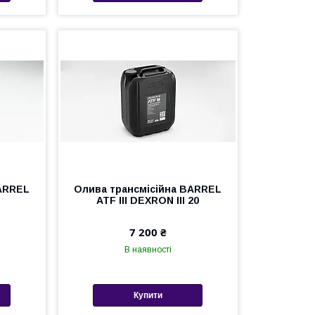
BARREL
Олива трансмісійна BARREL
I
ATF III DEXRON III 20
7 200 ₴
В наявності
Купити