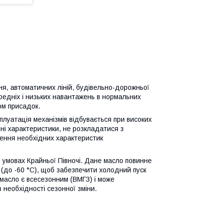
я, автоматичних ліній, будівельно-дорожньої
ередніх і низьких навантажень в нормальних
ом присадок.
плуатація механізмів відбувається при високих
ні характеристики, не розкладатися з
чення необхідних характеристик
 в умовах Крайньої Півночі. Дане масло повинне
х (до -60 °С), щоб забезпечити холодний пуск
 масло є всесезонним (ВМГЗ) і може
 необхідності сезонної зміни.