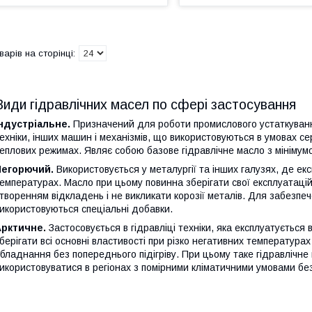
Види гідравлічних масел по сфері застосування
ндустріальне.
Призначений для роботи промислового устаткуванн
ехніки, інших машин і механізмів, що використовуються в умовах с
еплових режимах. Являє собою базове гідравлічне масло з мінімум
Негорючий.
Використовується у металургії та інших галузях, де екс
емпературах. Масло при цьому повинна зберігати свої експлуатацій
творенням відкладень і не викликати корозії металів. Для забезпе
икористовуються спеціальні добавки.
Арктичне.
Застосовується в гідравліці техніки, яка експлуатується
берігати всі основні властивості при різко негативних температура
бладнання без попереднього підігріву. При цьому таке гідравлічне
икористовуватися в регіонах з помірними кліматичними умовами без