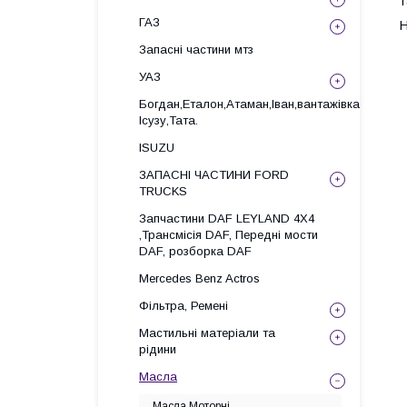
т
ГАЗ
Н
Запасні частини мтз
УАЗ
Богдан,Еталон,Атаман,Іван,вантажівка
Ісузу,Тата.
ISUZU
ЗАПАСНІ ЧАСТИНИ FORD
TRUCKS
Запчастини DAF LEYLAND 4X4
,Трансмісія DAF, Передні мости
DAF, розборка DAF
Mercedes Benz Actros
Фільтра, Ремені
Мастильні матеріали та
рідини
Масла
Масла Моторні