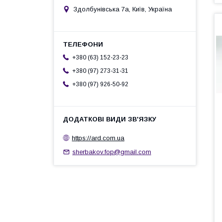
Здолбунівська 7а, Київ, Україна
+380 (63) 152-23-23
+380 (97) 273-31-31
+380 (97) 926-50-92
https://ard.com.ua
sherbakov.fop@gmail.com