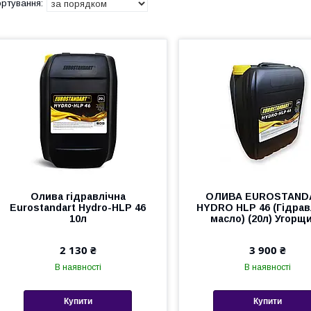
Олива гідравлічна
ОЛИВА EUROSTAND
Eurostandart Hydro-HLP 46
HYDRO HLP 46 (Гідрав
10л
масло) (20л) Угорщ
2 130 ₴
3 900 ₴
В наявності
В наявності
Купити
Купити