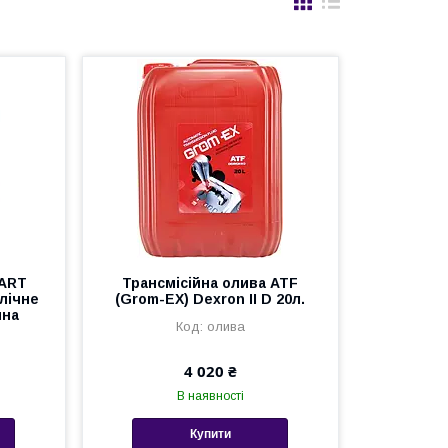
ART
Трансмісійна олива ATF
лічне
(Grom-EX) Dexron II D 20л.
ина
олива
4 020 ₴
В наявності
Купити