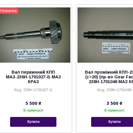
Новинка
Вал первинний КПП
Вал проміжний КПП-2
МАЗ-236Н-1701027-Б МАЗ
(z=20) (пр-во Gear Fac
КРАЗ
238Н-1701048 МАЗ К
236Н-1701027-Б
238Н-1701048
5 500 ₴
3 500 ₴
В наявності
В наявності
Купити
Купити