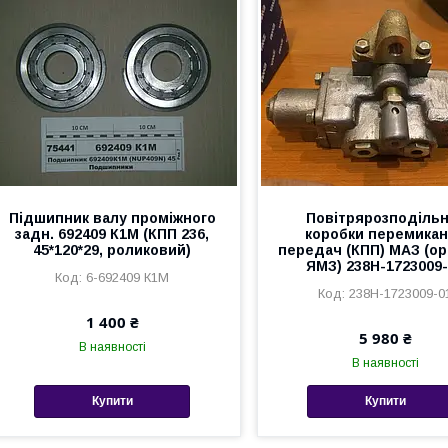
Підшипник валу проміжного
Повітрярозподіль
задн. 692409 К1М (КПП 236,
коробки перемика
45*120*29, роликовий)
передач (КПП) МАЗ (ор
ЯМЗ) 238Н-1723009
6-692409 К1М
238Н-1723009-0
1 400 ₴
5 980 ₴
В наявності
В наявності
Купити
Купити