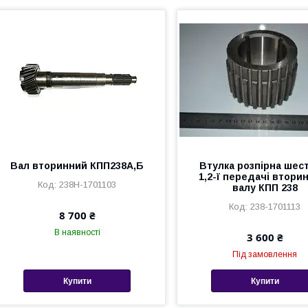
Вал вторинний КПП238А,Б
Втулка розпірна шес
1,2-ї передачі втори
238Н-1701103
валу КПП 238
238-1701113
8 700 ₴
В наявності
3 600 ₴
Під замовлення
Купити
Купити