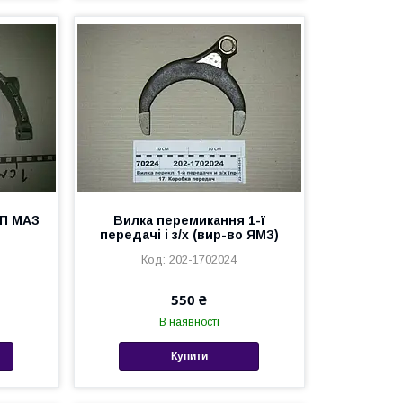
ПП МАЗ
Вилка перемикання 1-ї
передачі і з/х (вир-во ЯМЗ)
202-1702024
550 ₴
В наявності
Купити