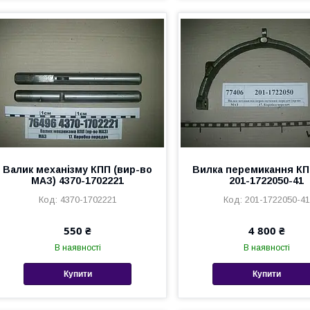
Валик механізму КПП (вир-во
Вилка перемикання К
МАЗ) 4370-1702221
201-1722050-41
4370-1702221
201-1722050-41
550 ₴
4 800 ₴
В наявності
В наявності
Купити
Купити