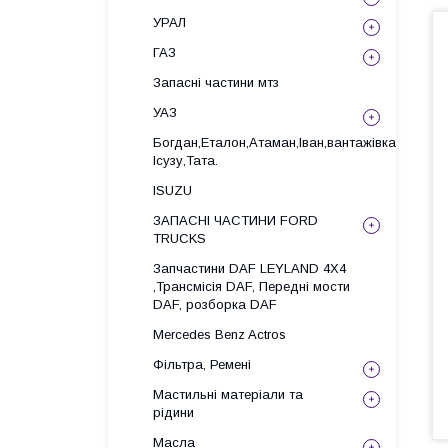
УРАЛ
ГАЗ
Запасні частини мтз
УАЗ
Богдан,Еталон,Атаман,Іван,вантажівка
Ісузу,Тата.
ISUZU
ЗАПАСНІ ЧАСТИНИ FORD
TRUCKS
Запчастини DAF LEYLAND 4X4
,Трансмісія DAF, Передні мости
DAF, розборка DAF
Mercedes Benz Actros
Фільтра, Ремені
Мастильні матеріали та
рідини
Масла