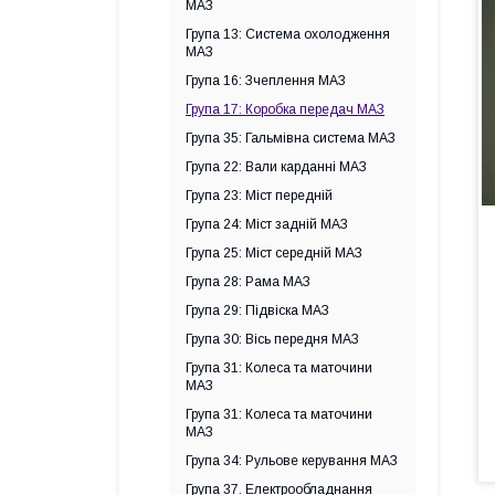
МАЗ
Група 13: Система охолодження
МАЗ
Група 16: Зчеплення МАЗ
Група 17: Коробка передач МАЗ
Група 35: Гальмівна система МАЗ
Група 22: Вали карданні МАЗ
Група 23: Міст передній
Група 24: Міст задній МАЗ
Група 25: Міст середній МАЗ
Група 28: Рама МАЗ
Група 29: Підвіска МАЗ
Група 30: Вісь передня МАЗ
Група 31: Колеса та маточини
МАЗ
Група 31: Колеса та маточини
МАЗ
Група 34: Рульове керування МАЗ
Група 37. Електрообладнання