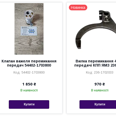
Новинка
Клапан важеля перемикання
Вилка перемикання 4
передач 54402-1703800
передачі КПП ЯМЗ 236
54402-1703800
236-1702033
1 850 ₴
970 ₴
В наявності
В наявності
Купити
Купити