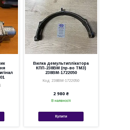
ник
Вилка демультиплікатора
ння
КПП-238ВМ (пр-во ТМЗ)
игінал
238ВМ-1722050
-01
238ВМ-1722050
1
2 980 ₴
В наявності
Купити