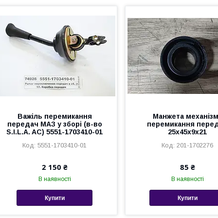
Важіль перемикання
Манжета механіз
передач МАЗ у зборі (в-во
перемикання пере
S.I.L.A. AC) 5551-1703410-01
25х45х9х21
5551-1703410-01
201-1702276
2 150 ₴
85 ₴
В наявності
В наявності
Купити
Купити