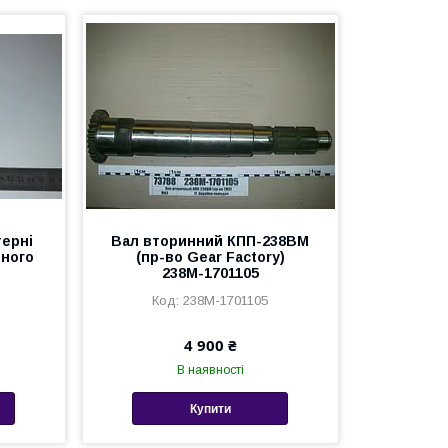
терні
Вал вторинний КПП-238ВМ
нного
(пр-во Gear Factory)
238М-1701105
238М-1701105
4 900 ₴
В наявності
Купити