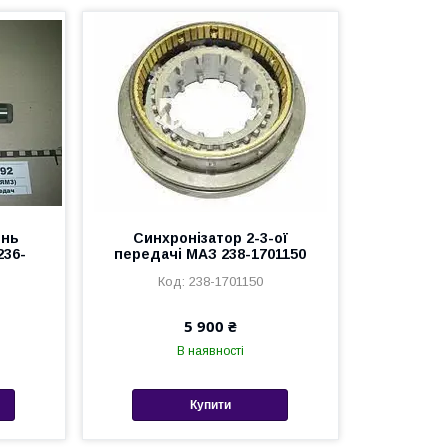
ень
Синхронізатор 2-3-ої
236-
передачі МАЗ 238-1701150
238-1701150
5 900 ₴
В наявності
Купити