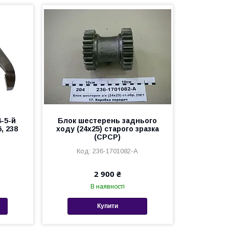
-5-й
Блок шестерень заднього
, 238
ходу (24х25) старого зразка
(СРСР)
236-1701082-А
2 900 ₴
В наявності
Купити