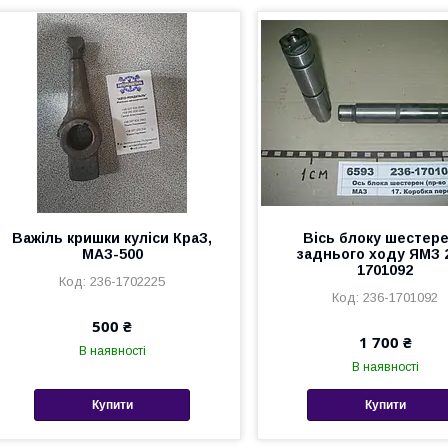
Важіль кришки куліси КраЗ,
Вісь блоку шестер
МАЗ-500
заднього ходу ЯМЗ 
1701092
236-1702225
236-1701092
500 ₴
1 700 ₴
В наявності
В наявності
Купити
Купити