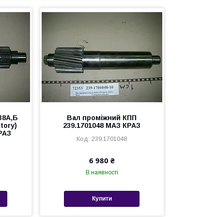
38А,Б
Вал проміжний КПП
tory)
239.1701048 МАЗ КРАЗ
РАЗ
239.1701048
6 980 ₴
В наявності
Купити