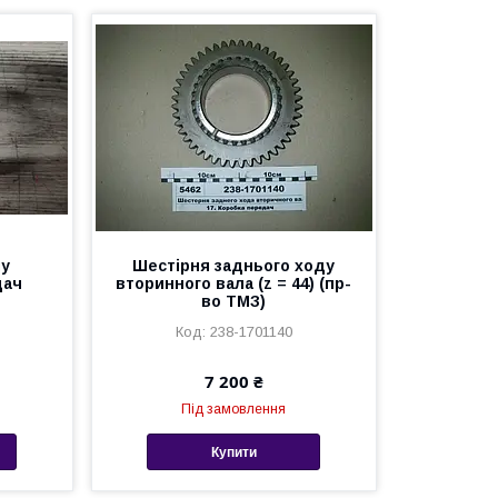
му
Шестірня заднього ходу
дач
вторинного вала (z = 44) (пр-
во ТМЗ)
238-1701140
7 200 ₴
Під замовлення
Купити