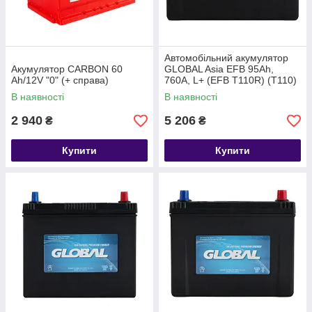
Автомобільний акумулятор
Акумулятор CARBON 60
GLOBAL Asia EFB 95Ah,
Ah/12V "0" (+ справа)
760A, L+ (EFB T110R) (T110)
В наявності
В наявності
2 940
5 206
₴
₴
Купити
Купити