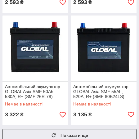
2 593
2 593
₴
₴
Автомобільний акумулятор
Автомобільний акумулятор
GLOBAL Asia SMF 50Ah,
GLOBAL Asia SMF 55Ah,
580A, R+ (SMF 26R-78)
520A, R+ (SMF 80B24LS)
(D20), н.к.
(B24)
Немає в наявності
Немає в наявності
3 322
3 135
₴
₴
Показати ще