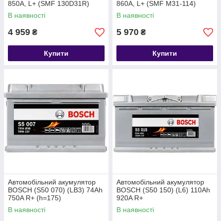
850A, L+ (SMF 130D31R)
860A, L+ (SMF M31-114)
(D31), н.к.
(M31) подвійна клема (John
В наявності
В наявності
Deere)
4 959
5 970
₴
₴
Купити
Купити
Автомобільний акумулятор
Автомобільний акумулятор
BOSCH (S50 070) (LB3) 74Ah
BOSCH (S50 150) (L6) 110Ah
750A R+ (h=175)
920A R+
В наявності
В наявності