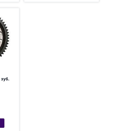
а
 зуб.