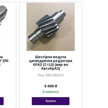
на
Шестірня ведуча
7 250
циліндрична редуктора
)
КРАЗ (Z=12) (вир-во
АвтоКрАЗ)
260-2402110
5 000 ₴
В наявності
Купити