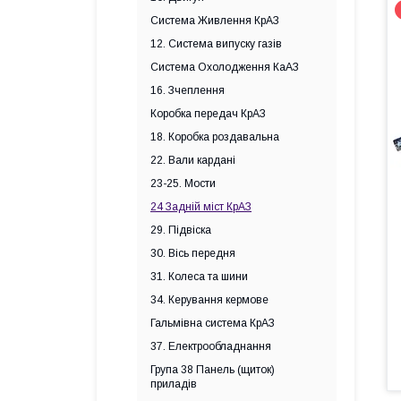
Система Живлення КрАЗ
12. Система випуску газів
Система Охолодження КаАЗ
16. Зчеплення
Коробка передач КрАЗ
18. Коробка роздавальна
22. Вали кардані
23-25. Мости
24 Задній міст КрАЗ
29. Підвіска
30. Вісь передня
31. Колеса та шини
34. Керування кермове
Гальмівна система КрАЗ
37. Електрообладнання
Група 38 Панель (щиток)
приладів