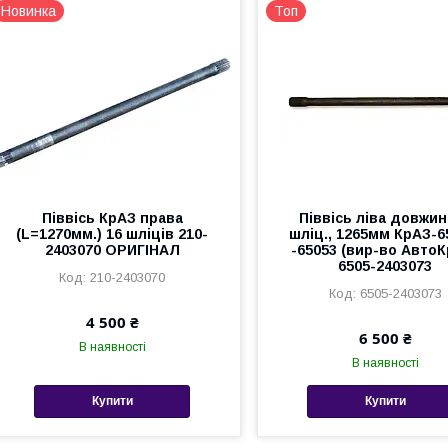
Новинка
Топ
Піввісь КрАЗ права
Піввісь ліва довжин
(L=1270мм.) 16 шліців 210-
шліц., 1265мм КрАЗ-6
2403070 ОРИГІНАЛ
-65053 (вир-во Авто
6505-2403073
210-2403070
6505-2403073
4 500 ₴
6 500 ₴
В наявності
В наявності
Купити
Купити