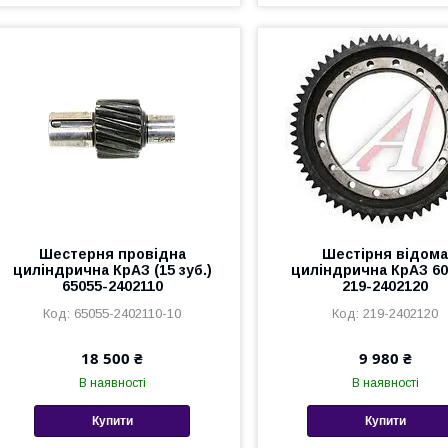
Шестерня провідна
Шестірня відом
циліндрична КрАЗ (15 зуб.)
циліндрична КрАЗ 60
65055-2402110
219-2402120
65055-2402110-10
219-2402120
18 500 ₴
9 980 ₴
В наявності
В наявності
Купити
Купити