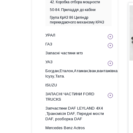
42. Коробка отбора мощности
50-84. Приладдя до кабіни
Група КрАЗ 86 Циліндр
перекидаючого механізму КРАЗ
УРАЛ
ГАЗ
Запасні частини мтз
УАЗ
Богдан,Еталон,Атаман,Іван,вантажівка
Ісузу,Тата.
ISUZU
ЗАПАСНІ ЧАСТИНИ FORD
TRUCKS
Запчастини DAF LEYLAND 4X4
,Трансмісія DAF, Передні мости
DAF, розборка DAF
Mercedes Benz Actros