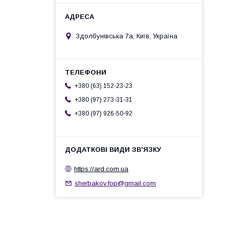
Здолбунівська 7а, Київ, Україна
+380 (63) 152-23-23
+380 (97) 273-31-31
+380 (97) 926-50-92
https://ard.com.ua
sherbakov.fop@gmail.com