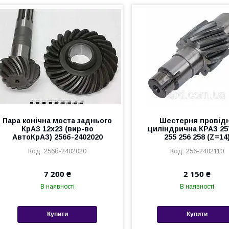
Пара конічна моста заднього
Шестерня провід
КрАЗ 12х23 (вир-во
циліндрична КРАЗ 25
АвтоКрАЗ) 256б-2402020
255 256 258 (Z=14
256б-2402020
256-2402110
7 200 ₴
2 150 ₴
В наявності
В наявності
Купити
Купити