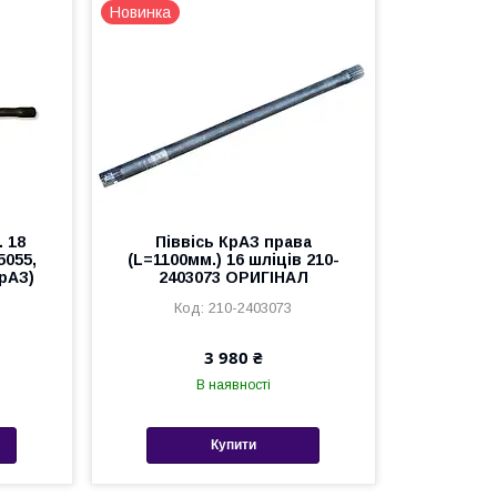
Новинка
. 18
Піввісь КрАЗ права
5055,
(L=1100мм.) 16 шліців 210-
КрАЗ)
2403073 ОРИГІНАЛ
210-2403073
3 980 ₴
В наявності
Купити