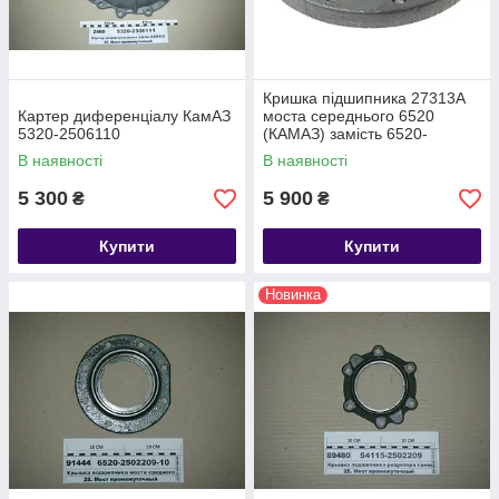
Кришка підшипника 27313А
Картер диференціалу КамАЗ
моста середнього 6520
5320-2506110
(КАМАЗ) замість 6520-
2502051
В наявності
В наявності
5 300
5 900
₴
₴
Купити
Купити
Новинка