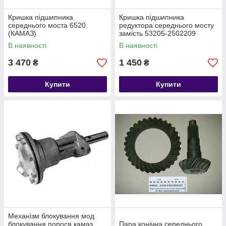
Кришка підшипника
Кришка підшипника
середнього моста 6520
редуктора середнього мосту
(КАМАЗ)
замість 53205-2502209
(КАМАЗ)
В наявності
В наявності
3 470
1 450
₴
₴
Купити
Купити
Механізм блокування мод
блокування порося камаз
Пара конічна середнього