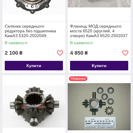
Склянка середнього
Фланець МОД середнього
редуктора без підшипника
моста 6520 (круглий, 4
КамАЗ 5320-2502049.
отвори) КамАЗ 6520-2502037
В наявності
В наявності
2 100
4 850
₴
₴
Купити
Купити
Новинка