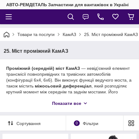
АВТО-РЕМДЕТАЛЬ Запчастини для вантажівок в Україні
Товари та послуги
КамАЗ
25. Міст проміжний КамАЗ
25. Міст проміжний КамАЗ
Проміжний (середній) міст КамАЗ
— невід'ємний елемент
трансмісії повнопривідних та тривісних автомобілів
(конфігурації 6х4, 6х6). Він виконує функції ведучого моста, а
також містить
міжосьовий диференціал
, який розподіляє
крутний момент між середнім та заднім мостами. Його
справність критично важлива для забезпечення тяги,
Показати все
прохідності та курсової стійкості вантажівки.
Купити запчастини проміжного моста КамАЗ за вигідною
ціною
Сортування
0
Фільтри
У нашому інтернет-магазині представлений повний
асортимент оригінальних та високоякісних аналогових
запчастин для ремонту та обслуговування
середніх мостів