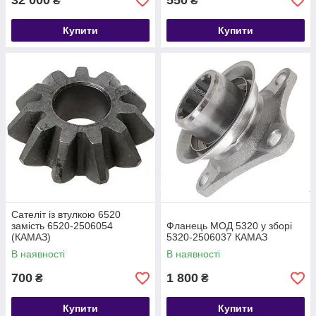
32 000
550
₴
₴
Купити
Купити
Сателіт із втулкою 6520
замість 6520-2506054
Фланець МОД 5320 у зборі
(КАМАЗ)
5320-2506037 КАМАЗ
В наявності
В наявності
700
1 800
₴
₴
Купити
Купити