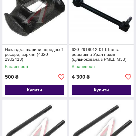
Накладка-тварини передньої
620-2919012-01 Штанга
ресори, верхня (4320-
реактивна Урал нижня
2902413)
(цільнокована з РМШ, М33)
(640-2919012-01)
В наявності
В наявності
500
4 300
₴
₴
Купити
Купити