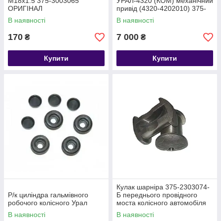
М18х1.5 375-3003065
УРАЛ-4320 (КОМ) механічний
ОРИГІНАЛ
привід (4320-4202010) 375-
4202010
В наявності
В наявності
170
7 000
₴
₴
Купити
Купити
Кулак шарніра 375-2303074-
Р/к циліндра гальмівного
Б переднього провідного
робочого колісного Урал
моста колісного автомобіля
УРАЛ -375
В наявності
В наявності