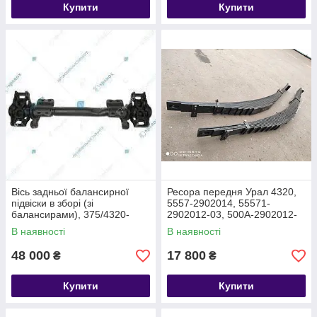
Купити
Купити
Вісь задньої балансирної
Ресора передня Урал 4320,
підвіски в зборі (зі
5557-2902014, 55571-
балансирами), 375/4320-
2902012-03, 500А-2902012-
2918050
02
В наявності
В наявності
48 000
17 800
₴
₴
Купити
Купити