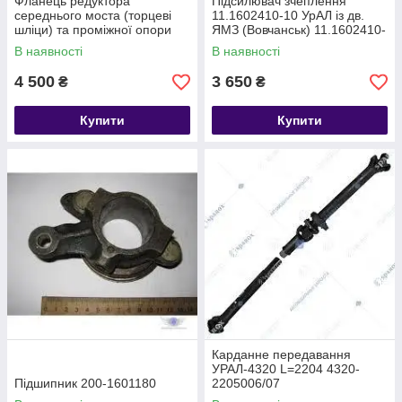
Фланець редуктора
Підсилювач зчеплення
середнього моста (торцеві
11.1602410-10 УрАЛ із дв.
шліци) та проміжної опори
ЯМЗ (Вовчанськ) 11.1602410-
УРАЛ 6361ЯХ-2502134
10
В наявності
В наявності
4 500
3 650
₴
₴
Купити
Купити
Карданне передавання
УРАЛ-4320 L=2204 4320-
Підшипник 200-1601180
2205006/07