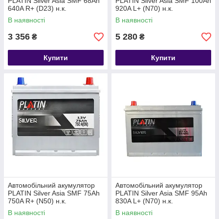
PLATIN Silver Asia SMF 68Ah
PLATIN Silver Asia SMF 100Ah
640A R+ (D23) н.к.
920A L+ (N70) н.к.
В наявності
В наявності
3 356
5 280
₴
₴
Купити
Купити
Автомобільний акумулятор
Автомобільний акумулятор
PLATIN Silver Asia SMF 75Ah
PLATIN Silver Asia SMF 95Ah
750A R+ (N50) н.к.
830A L+ (N70) н.к.
В наявності
В наявності