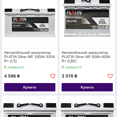
Автомобільний акумулятор
Автомобільний акумулятор
PLATIN Silver MF 100Ah 920A
PLATIN Silver MF 60Ah 600A
R+ (L5)
R+ (LB2)
В наявності
В наявності
4 596
3 076
₴
₴
Купити
Купити