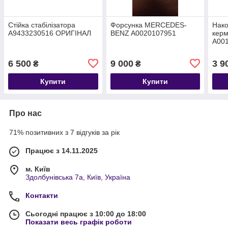
Стійка стабілізатора
Форсунка MERCEDES-
Нако
A9433230516 ОРИГІНАЛ
BENZ A0020107951
керм
A00
BEN
6 500
9 000
3 9
₴
₴
Купити
Купити
Про нас
71% позитивних з 7 відгуків за рік
Працює з 14.11.2025
м. Київ
Здолбунівська 7а, Київ, Україна
Контакти
Сьогодні працює з 10:00 до 18:00
Показати весь графік роботи