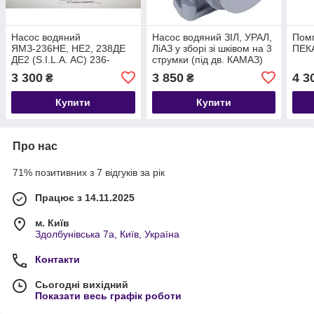
Насос водяний
Насос водяний ЗІЛ, УРАЛ,
Помп
ЯМЗ-236НЕ, НЕ2, 238ДЕ
ЛіАЗ у зборі зі шківом на 3
ПЕК
ДЕ2 (S.I.L.A. AC) 236-
струмки (під дв. КАМАЗ)
1307010-Б1
(пр-во S.I.L.A. AC)
3 300
3 850
4 3
₴
₴
740.1307010-11
Купити
Купити
Про нас
71% позитивних з 7 відгуків за рік
Працює з 14.11.2025
м. Київ
Здолбунівська 7а, Київ, Україна
Контакти
Сьогодні вихідний
Показати весь графік роботи