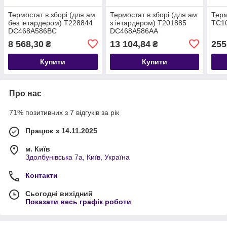
Термостат в зборі (для ам
Термостат в зборі (для ам
Терм
без інтардером) T228844
з інтардером) T201885
ТС1
DC468A586BC
DC468A586AA
8 568,30
13 104,84
255
₴
₴
Купити
Купити
Про нас
71% позитивних з 7 відгуків за рік
Працює з 14.11.2025
м. Київ
Здолбунівська 7а, Київ, Україна
Контакти
Сьогодні вихідний
Показати весь графік роботи