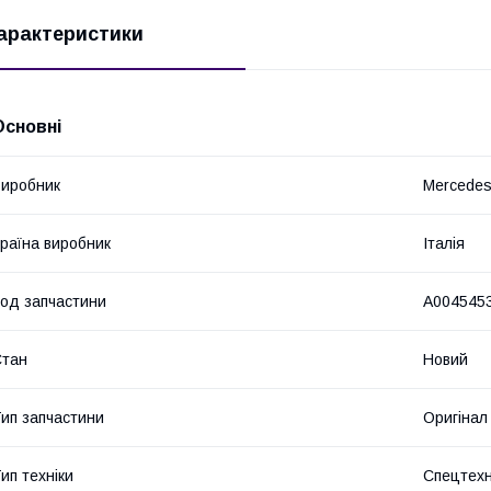
арактеристики
Основні
иробник
Mercede
раїна виробник
Італія
од запчастини
A004545
Стан
Новий
ип запчастини
Оригінал
ип техніки
Спецтехн