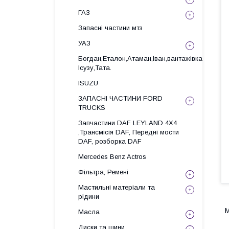
ГАЗ
Запасні частини мтз
УАЗ
Богдан,Еталон,Атаман,Іван,вантажівка
Ісузу,Тата.
ISUZU
ЗАПАСНІ ЧАСТИНИ FORD
TRUCKS
Запчастини DAF LEYLAND 4X4
,Трансмісія DAF, Передні мости
DAF, розборка DAF
Mercedes Benz Actros
Фільтра, Ремені
Мастильні матеріали та
рідини
M
Масла
Диски та шини