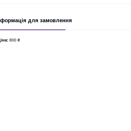
нформація для замовлення
іна:
800 ₴