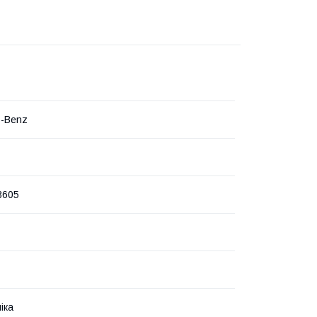
s-Benz
3605
іка