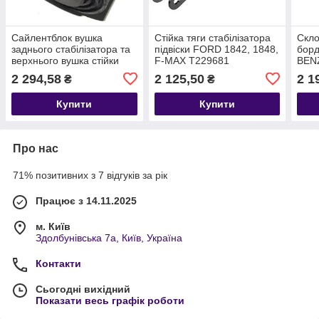
Сайлентблок вушка
Стійка тяги стабілізатора
Скл
заднього стабілізатора та
підвіски FORD 1842, 1848,
бор
верхнього вушка стійки
F-MAX T229681
BEN
заднього стабілізатора
GC465489DB
ОРИ
2 294,58
2 125,50
2 1
₴
₴
T179816 9C465C485BA
Купити
Купити
Про нас
71% позитивних з 7 відгуків за рік
Працює з 14.11.2025
м. Київ
Здолбунівська 7а, Київ, Україна
Контакти
Сьогодні вихідний
Показати весь графік роботи