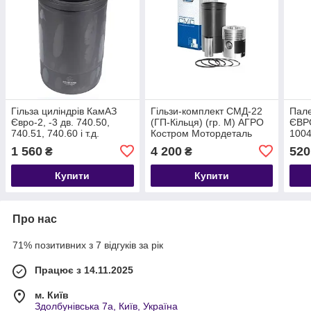
Гільза циліндрів КамАЗ
Гільзи-комплект СМД-22
Пал
Євро-2, -3 дв. 740.50,
(ГП-Кільця) (гр. М) АГРО
ЄВРО
740.51, 740.60 і т.д.
Костром Мотордеталь
100
740.51-1002021
1 560
4 200
520
₴
₴
Купити
Купити
Про нас
71% позитивних з 7 відгуків за рік
Працює з 14.11.2025
м. Київ
Здолбунівська 7а, Київ, Україна