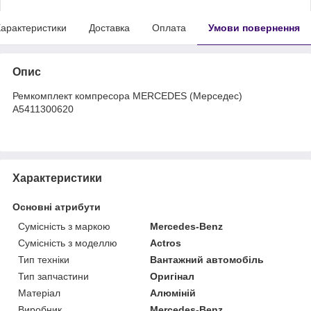
арактеристики
Доставка
Оплата
Умови повернення
Опис
Ремкомплект компресора MERCEDES (Мерседес)
A5411300620
Характеристики
Основні атрибути
Сумісність з маркою
Mercedes-Benz
Сумісність з моделлю
Actros
Тип техніки
Вантажний автомобіль
Тип запчастини
Оригінал
Матеріал
Алюміній
Виробник
Mercedes-Benz