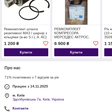
Ремкомплект штанги
РЕМКОМПЛЕКТ
Р/к 
реактивної МАЗ / шарнір з
КОМПРЕСОРА
(10 
кільцями (в-во S.I.L.A. AC)
МЕРСЕДЕС АКТРОС,
350
64221-2919040
КЛАПАНА (ПЛИТА) З
1 200
6 900
1 1
₴
₴
ПРОКЛАДКАМИ
MERCEDES TRUCK
Купити
Купити
ACTROS A5411300620
Про нас
71% позитивних з 7 відгуків за рік
Працює з 14.11.2025
м. Київ
Здолбунівська 7а, Київ, Україна
Контакти