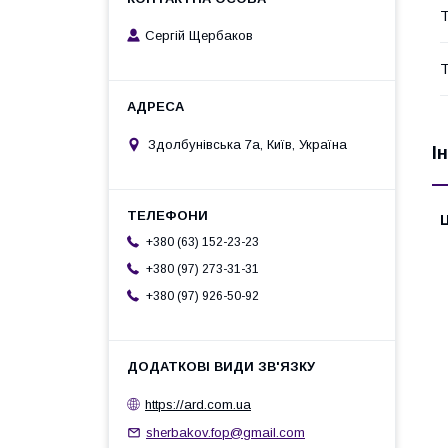
Т
Сергій Щербаков
Т
Здолбунівська 7а, Київ, Україна
І
Ц
+380 (63) 152-23-23
+380 (97) 273-31-31
+380 (97) 926-50-92
https://ard.com.ua
sherbakov.fop@gmail.com