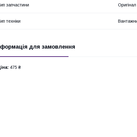
ип запчастини
Оригінал
ип техніки
Вантажни
нформація для замовлення
іна:
475 ₴