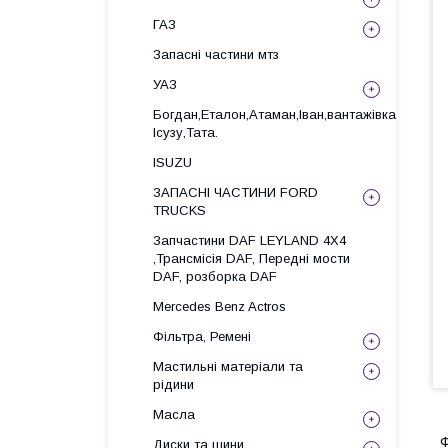
ГАЗ
Запасні частини мтз
УАЗ
Богдан,Еталон,Атаман,Іван,вантажівка
Ісузу,Тата.
ISUZU
ЗАПАСНІ ЧАСТИНИ FORD
TRUCKS
Запчастини DAF LEYLAND 4X4
,Трансмісія DAF, Передні мости
DAF, розборка DAF
Mercedes Benz Actros
Фільтра, Ремені
Мастильні матеріали та
рідини
Масла
Ф
Диски та шини