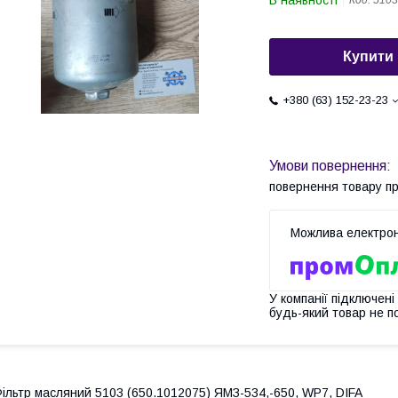
В наявності
Код:
5103
Купити
+380 (63) 152-23-23
повернення товару п
У компанії підключені
будь-який товар не п
ільтр масляний 5103 (650.1012075) ЯМЗ-534,-650, WP7, DIFA