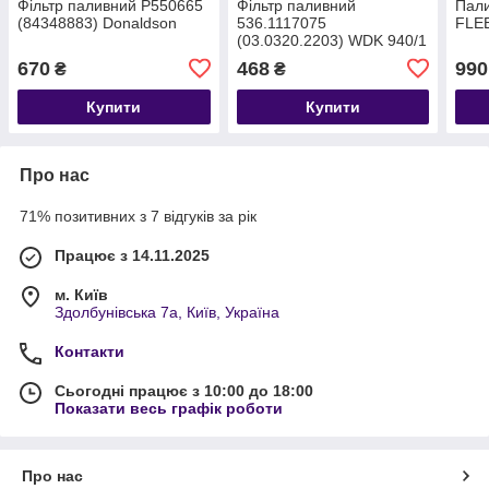
Фільтр паливний P550665
Фільтр паливний
Пали
(84348883) Donaldson
536.1117075
FLE
(03.0320.2203) WDK 940/1
670
468
990
₴
₴
Купити
Купити
Про нас
71% позитивних з 7 відгуків за рік
Працює з 14.11.2025
м. Київ
Здолбунівська 7а, Київ, Україна
Контакти
Сьогодні працює з 10:00 до 18:00
Показати весь графік роботи
Про нас