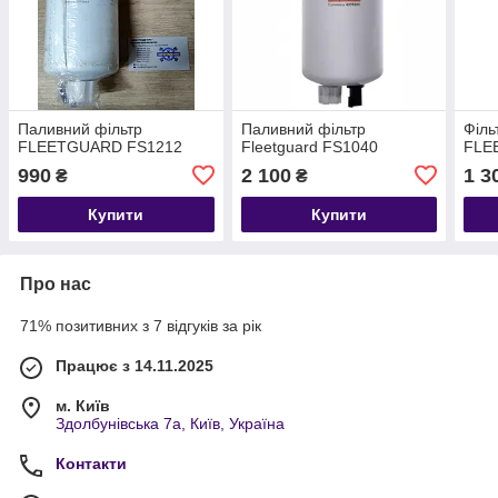
Паливний фільтр
Паливний фільтр
Філь
FLEETGUARD FS1212
Fleetguard FS1040
FLE
990
2 100
1 3
₴
₴
Купити
Купити
Про нас
71% позитивних з 7 відгуків за рік
Працює з 14.11.2025
м. Київ
Здолбунівська 7а, Київ, Україна
Контакти