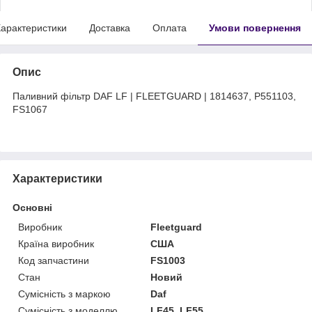
арактеристики
Доставка
Оплата
Умови повернення
Опис
Паливний фільтр DAF LF | FLEETGUARD | 1814637, P551103,
FS1067
Характеристики
Основні
Виробник
Fleetguard
Країна виробник
США
Код запчастини
FS1003
Стан
Новий
Сумісність з маркою
Daf
Сумісність з моделлю
LF45, LF55