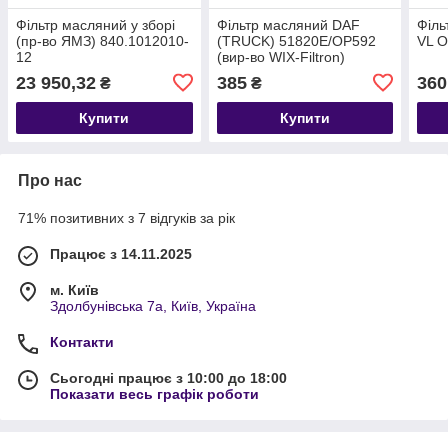
Фільтр масляний у зборі
Фільтр масляний DAF
Філь
(пр-во ЯМЗ) 840.1012010-
(TRUCK) 51820E/OP592
VL 
12
(вир-во WIX-Filtron)
23 950,32
385
360
₴
₴
Купити
Купити
Про нас
71% позитивних з 7 відгуків за рік
Працює з 14.11.2025
м. Київ
Здолбунівська 7а, Київ, Україна
Контакти
Сьогодні працює з 10:00 до 18:00
Показати весь графік роботи