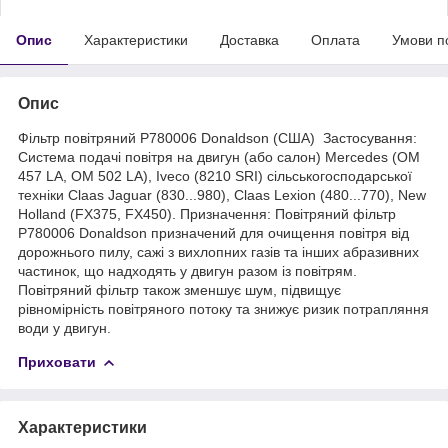
Опис
Характеристики
Доставка
Оплата
Умови п
Опис
Фільтр повітряний P780006 Donaldson (США) Застосування:
Система подачі повітря на двигун (або салон) Mercedes (OM
457 LA, OM 502 LA), Iveco (8210 SRI) сільськогосподарської
техніки Claas Jaguar (830...980), Claas Lexion (480...770), New
Holland (FX375, FX450). Призначення: Повітряний фільтр
P780006 Donaldson призначений для очищення повітря від
дорожнього пилу, сажі з вихлопних газів та інших абразивних
частинок, що надходять у двигун разом із повітрям.
Повітряний фільтр також зменшує шум, підвищує
рівномірність повітряного потоку та знижує ризик потрапляння
води у двигун.
Приховати
Характеристики