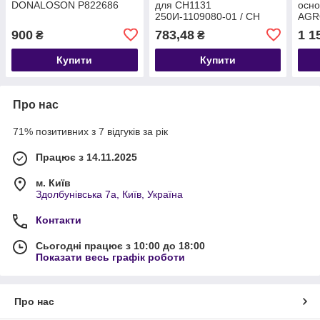
DONALOSON P822686
для CH1131
осн
250И-1109080-01 / CH
AGR
1132 P119373
1131
900
783,48
1 1
₴
₴
Купити
Купити
Про нас
71% позитивних з 7 відгуків за рік
Працює з 14.11.2025
м. Київ
Здолбунівська 7а, Київ, Україна
Контакти
Сьогодні працює з 10:00 до 18:00
Показати весь графік роботи
Про нас