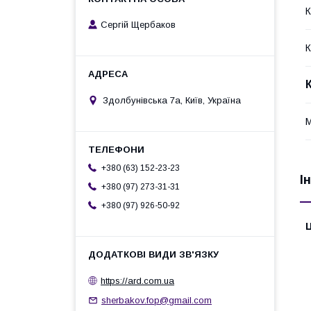
К
Сергій Щербаков
К
Здолбунівська 7а, Київ, Україна
+380 (63) 152-23-23
І
+380 (97) 273-31-31
+380 (97) 926-50-92
Ц
https://ard.com.ua
sherbakov.fop@gmail.com