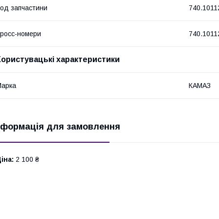
од запчастини
740.1011
росс-номери
740.1011
Користувацькі характеристики
Марка
КАМАЗ
нформація для замовлення
іна:
2 100 ₴