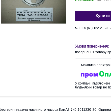
В наявності
Код:
740.
Купити
+380 (63) 152-23-23
повернення товару п
У компанії підключені
будь-який товар не п
естерня ведена масляного насоса КамАЗ 740.1011230-30. Оригіна