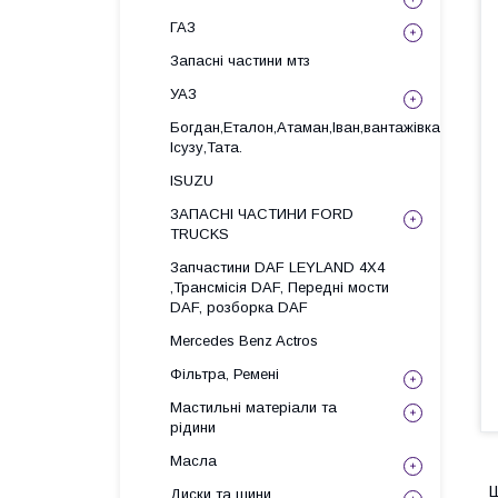
ГАЗ
Запасні частини мтз
УАЗ
Богдан,Еталон,Атаман,Іван,вантажівка
Ісузу,Тата.
ISUZU
ЗАПАСНІ ЧАСТИНИ FORD
TRUCKS
Запчастини DAF LEYLAND 4X4
,Трансмісія DAF, Передні мости
DAF, розборка DAF
Mercedes Benz Actros
Фільтра, Ремені
Мастильні матеріали та
рідини
Масла
Ш
Диски та шини