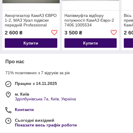
Амортизатор КамАЗ ЄВРО
Напівмуфта відбору
Вісь
1-2, МАЗ Урал підвіски
потужності КамАЗ Євро-2
прив
передній Professional
7406.1005534
КамА
(RIDER) А1-
Кам
2 600
3 500
2 6
₴
₴
300/475.2905006
Купити
Купити
Про нас
71% позитивних з 7 відгуків за рік
Працює з 14.11.2025
м. Київ
Здолбунівська 7а, Київ, Україна
Контакти
Сьогодні вихідний
Показати весь графік роботи